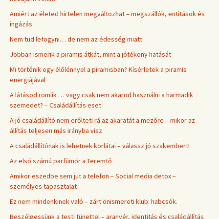
Amiért az életed hirtelen megváltozhat – megszállók, entitások és
ingázás
Nem tud lefogyni… de nem az édesség miatt
Jobban ismerik a piramis átkát, mint a jótékony hatását
Mi történik egy élőlénnyel a piramisban? Kísérletek a piramis
energiájával
A látásod romlik … vagy csak nem akarod használni a harmadik
szemedet? – Családállítás eset
A jó családállító nem erőlteti rá az akaratát a mezőre – mikor az
állítás teljesen más irányba visz
A családállítónak is lehetnek korlátai – válassz jó szakembert!
Az első számú parfümőr a Teremtő
Amikor eszedbe sem jut a telefon – Social media detox –
személyes tapasztalat
Ez nem mindenkinek való – zárt önismereti klub: habcsók.
Beszélgessünk a testi tünettel – aranyér, identitás és családállítás