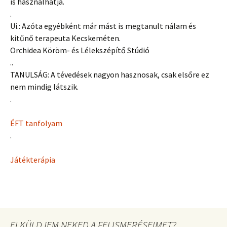
is használhatja.
.
Ui.: Azóta egyébként már mást is megtanult nálam és
kitűnő terapeuta Kecskeméten.
Orchidea Köröm- és Lélekszépítő Stúdió
..
TANULSÁG: A tévedések nagyon hasznosak, csak elsőre ez
nem mindig látszik.
.
ÉFT tanfolyam
.
Játékterápia
ELKÜLDJEM NEKED A FELISMERÉSEIMET?