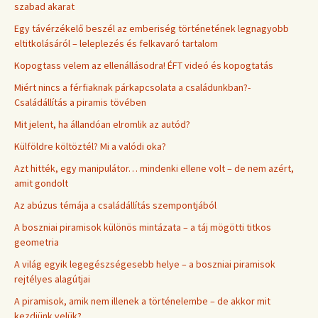
szabad akarat
Egy távérzékelő beszél az emberiség történetének legnagyobb
eltitkolásáról – leleplezés és felkavaró tartalom
Kopogtass velem az ellenállásodra! ÉFT videó és kopogtatás
Miért nincs a férfiaknak párkapcsolata a családunkban?-
Családállítás a piramis tövében
Mit jelent, ha állandóan elromlik az autód?
Külföldre költöztél? Mi a valódi oka?
Azt hitték, egy manipulátor… mindenki ellene volt – de nem azért,
amit gondolt
Az abúzus témája a családállítás szempontjából
A boszniai piramisok különös mintázata – a táj mögötti titkos
geometria
A világ egyik legegészségesebb helye – a boszniai piramisok
rejtélyes alagútjai
A piramisok, amik nem illenek a történelembe – de akkor mit
kezdjünk velük?