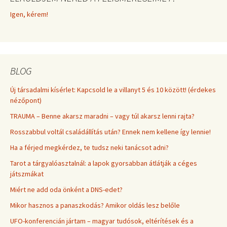
Igen, kérem!
BLOG
Új társadalmi kísérlet: Kapcsold le a villanyt 5 és 10 között! (érdekes
nézőpont)
TRAUMA – Benne akarsz maradni – vagy túl akarsz lenni rajta?
Rosszabbul voltál családállítás után? Ennek nem kellene így lennie!
Ha a férjed megkérdez, te tudsz neki tanácsot adni?
Tarot a tárgyalóasztalnál: a lapok gyorsabban átlátják a céges
játszmákat
Miért ne add oda önként a DNS-edet?
Mikor hasznos a panaszkodás? Amikor oldás lesz belőle
UFO-konferencián jártam – magyar tudósok, eltérítések és a