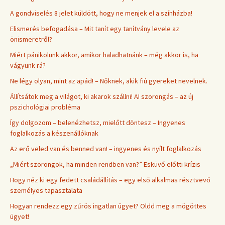
A gondviselés 8 jelet küldött, hogy ne menjek el a színházba!
Elismerés befogadása – Mit tanít egy tanítvány levele az
önismeretről?
Miért pánikolunk akkor, amikor haladhatnánk – még akkor is, ha
vágyunk rá?
Ne légy olyan, mint az apád! – Nőknek, akik fiú gyereket nevelnek.
Állítsátok meg a világot, ki akarok szállni! AI szorongás – az új
pszichológiai probléma
Így dolgozom – belenézhetsz, mielőtt döntesz – Ingyenes
foglalkozás a készenállóknak
Az erő veled van és benned van! – ingyenes és nyílt foglalkozás
„Miért szorongok, ha minden rendben van?” Esküvő előtti krízis
Hogy néz ki egy fedett családállítás – egy első alkalmas résztvevő
személyes tapasztalata
Hogyan rendezz egy zűrös ingatlan ügyet? Oldd meg a mögöttes
ügyet!