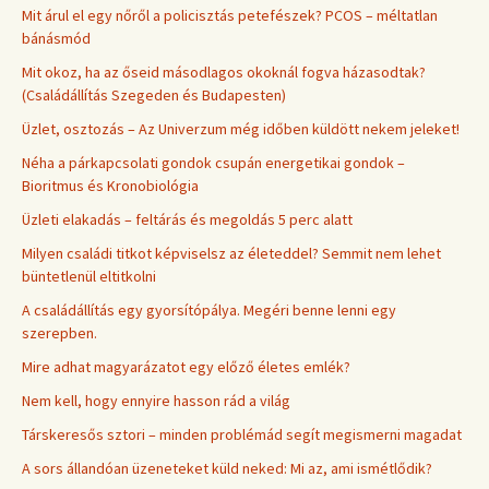
Mit árul el egy nőről a policisztás petefészek? PCOS – méltatlan
bánásmód
Mit okoz, ha az őseid másodlagos okoknál fogva házasodtak?
(Családállítás Szegeden és Budapesten)
Üzlet, osztozás – Az Univerzum még időben küldött nekem jeleket!
Néha a párkapcsolati gondok csupán energetikai gondok –
Bioritmus és Kronobiológia
Üzleti elakadás – feltárás és megoldás 5 perc alatt
Milyen családi titkot képviselsz az életeddel? Semmit nem lehet
büntetlenül eltitkolni
A családállítás egy gyorsítópálya. Megéri benne lenni egy
szerepben.
Mire adhat magyarázatot egy előző életes emlék?
Nem kell, hogy ennyire hasson rád a világ
Társkeresős sztori – minden problémád segít megismerni magadat
A sors állandóan üzeneteket küld neked: Mi az, ami ismétlődik?