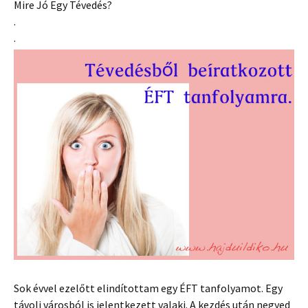
Mire Jó Egy Tévedés?
.
.
Sok évvel ezelőtt elindítottam egy ÉFT tanfolyamot. Egy
távoli városból is jelentkezett valaki. A kezdés után negyed