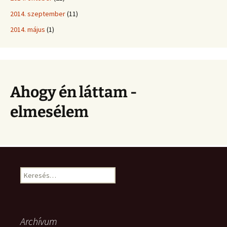
2014. szeptember
(11)
2014. május
(1)
Ahogy én láttam -
elmesélem
Keresés:
Archívum