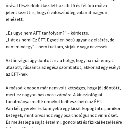
órával fészkelődni kezdett az illető és fél óra múlva
jelentkezett is, hogy ő valószínűleg valamit nagyon
elnézett.
.
„Ez ugye nem AFT tanfolyam?” – kérdezte.
„Hát ez nem! Ez ÉFT. Egyetlen betű ugyan az eltérés, de
nem mindegy.” – nem tudtam, sírjak-e vagy nevessek.
.
Aztán végül úgy döntött ez a hölgy, hogy ha már ennyit
utazott, rászánta az egész szombatot, akkor ad egy esélyt
az ÉFT-nek.
.
A második napon már nem volt kétséges, hogy jól döntött,
mert ez nagyon hasznos számára. A kineziológiai
tanulmányai mellé remekül beilleszthető az ÉFT.
Van két gyereke és könnyebb egy kicsit kopogtatni, amikor
betegek, mint orvoshoz vagy pszichológushoz vinni őket.
És mellesleg a saját érzelmi, gondolati és fizikai kezelésére