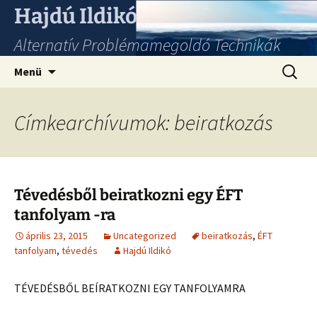
Hajdú Ildikó
Alternatív Problémamegoldó Technikák
Ugrás
Keresés
Menü
a
tartalomhoz
Címkearchívumok: beiratkozás
Tévedésből beiratkozni egy ÉFT
tanfolyam -ra
április 23, 2015
Uncategorized
beiratkozás
,
ÉFT
tanfolyam
,
tévedés
Hajdú Ildikó
TÉVEDÉSBŐL BEÍRATKOZNI EGY TANFOLYAMRA