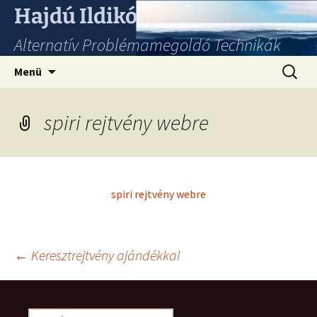
Hajdú Ildikó
Alternatív Problémamegoldó Technikák
Ugrás
Keresés
Menü
a
tartalomhoz
spiri rejtvény webre
spiri rejtvény webre
Bejegyzés
←
Keresztrejtvény ajándékkal
navigáció
Keresés: