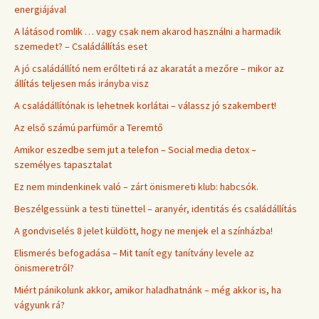
energiájával
A látásod romlik … vagy csak nem akarod használni a harmadik
szemedet? – Családállítás eset
A jó családállító nem erőlteti rá az akaratát a mezőre – mikor az
állítás teljesen más irányba visz
A családállítónak is lehetnek korlátai – válassz jó szakembert!
Az első számú parfümőr a Teremtő
Amikor eszedbe sem jut a telefon – Social media detox –
személyes tapasztalat
Ez nem mindenkinek való – zárt önismereti klub: habcsók.
Beszélgessünk a testi tünettel – aranyér, identitás és családállítás
A gondviselés 8 jelet küldött, hogy ne menjek el a színházba!
Elismerés befogadása – Mit tanít egy tanítvány levele az
önismeretről?
Miért pánikolunk akkor, amikor haladhatnánk – még akkor is, ha
vágyunk rá?