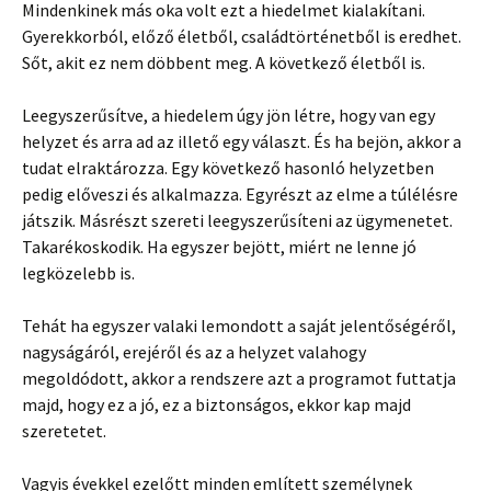
Mindenkinek más oka volt ezt a hiedelmet kialakítani.
Gyerekkorból, előző életből, családtörténetből is eredhet.
Sőt, akit ez nem döbbent meg. A következő életből is.
Leegyszerűsítve, a hiedelem úgy jön létre, hogy van egy
helyzet és arra ad az illető egy választ. És ha bejön, akkor a
tudat elraktározza. Egy következő hasonló helyzetben
pedig előveszi és alkalmazza. Egyrészt az elme a túlélésre
játszik. Másrészt szereti leegyszerűsíteni az ügymenetet.
Takarékoskodik. Ha egyszer bejött, miért ne lenne jó
legközelebb is.
Tehát ha egyszer valaki lemondott a saját jelentőségéről,
nagyságáról, erejéről és az a helyzet valahogy
megoldódott, akkor a rendszere azt a programot futtatja
majd, hogy ez a jó, ez a biztonságos, ekkor kap majd
szeretetet.
Vagyis évekkel ezelőtt minden említett személynek