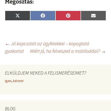
Megosztás:
Share
Share
Share
Share
X
F
P
E
on
on
on
on
(
a
i
m
T
c
n
a
w
e
t
i
i
b
e
l
t
o
r
t
o
e
Bejegyzés
←
Jó kapcsolat az ügyfelekkel – kopogtató
e
k
s
r
t
gyakorlat
Miért jó, ha felveszed a mobiloddal?
→
)
navigáció
ELKÜLDJEM NEKED A FELISMERÉSEIMET?
Igen, kérem!
BLOG