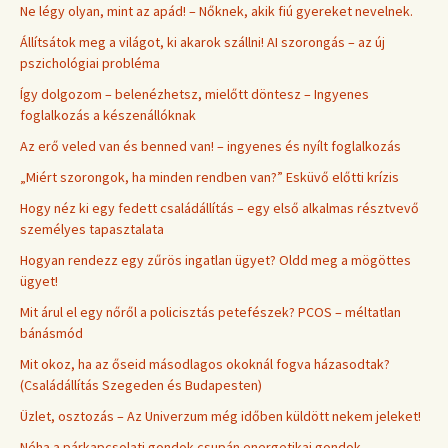
Ne légy olyan, mint az apád! – Nőknek, akik fiú gyereket nevelnek.
Állítsátok meg a világot, ki akarok szállni! AI szorongás – az új
pszichológiai probléma
Így dolgozom – belenézhetsz, mielőtt döntesz – Ingyenes
foglalkozás a készenállóknak
Az erő veled van és benned van! – ingyenes és nyílt foglalkozás
„Miért szorongok, ha minden rendben van?” Esküvő előtti krízis
Hogy néz ki egy fedett családállítás – egy első alkalmas résztvevő
személyes tapasztalata
Hogyan rendezz egy zűrös ingatlan ügyet? Oldd meg a mögöttes
ügyet!
Mit árul el egy nőről a policisztás petefészek? PCOS – méltatlan
bánásmód
Mit okoz, ha az őseid másodlagos okoknál fogva házasodtak?
(Családállítás Szegeden és Budapesten)
Üzlet, osztozás – Az Univerzum még időben küldött nekem jeleket!
Néha a párkapcsolati gondok csupán energetikai gondok –