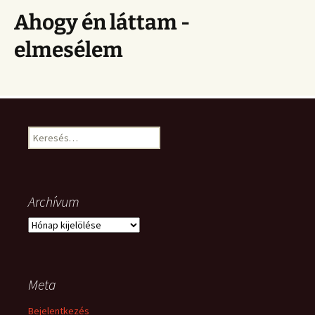
Ahogy én láttam -
elmesélem
Keresés:
Archívum
Archívum
Meta
Bejelentkezés