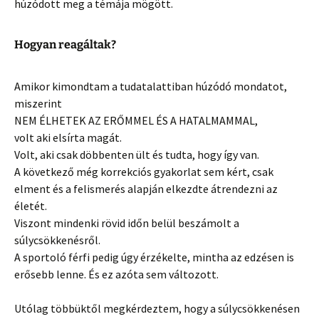
húzódott meg a témája mögött.
Hogyan reagáltak?
Amikor kimondtam a tudatalattiban húzódó mondatot,
miszerint
NEM ÉLHETEK AZ ERŐMMEL ÉS A HATALMAMMAL,
volt aki elsírta magát.
Volt, aki csak döbbenten ült és tudta, hogy így van.
A következő még korrekciós gyakorlat sem kért, csak
elment és a felismerés alapján elkezdte átrendezni az
életét.
Viszont mindenki rövid időn belül beszámolt a
súlycsökkenésről.
A sportoló férfi pedig úgy érzékelte, mintha az edzésen is
erősebb lenne. És ez azóta sem változott.
Utólag többüktől megkérdeztem, hogy a súlycsökkenésen