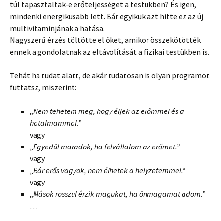
túl tapasztaltak-e erőteljességet a testükben? És igen,
mindenki energikusabb lett. Bár egyikük azt hitte ez az új
multivitaminjának a hatása.
Nagyszerű érzés töltötte el őket, amikor összekötötték
ennek a gondolatnak az eltávolítását a fizikai testükben is.
Tehát ha tudat alatt, de akár tudatosan is olyan programot
futtatsz, miszerint:
„
Nem tehetem meg, hogy éljek az erőmmel és a
hatalmammal.”
vagy
„
Egyedül maradok, ha felvállalom az erőmet.”
vagy
„
Bár erős vagyok, nem élhetek a helyzetemmel.”
vagy
„
Mások rosszul érzik magukat, ha önmagamat adom.”
…