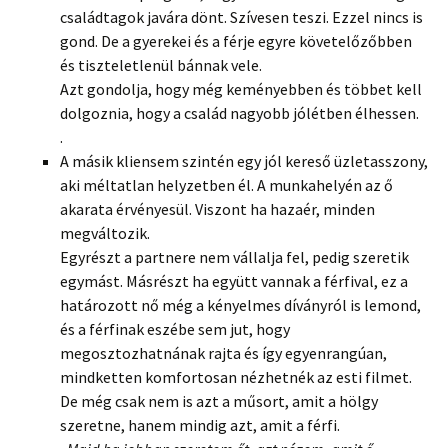
családtagok javára dönt. Szívesen teszi. Ezzel nincs is
gond. De a gyerekei és a férje egyre követelőzőbben
és tiszteletlenül bánnak vele.
Azt gondolja, hogy még keményebben és többet kell
dolgoznia, hogy a család nagyobb jólétben élhessen.
.
A másik kliensem szintén egy jól kereső üzletasszony,
aki méltatlan helyzetben él. A munkahelyén az ő
akarata érvényesül. Viszont ha hazaér, minden
megváltozik.
Egyrészt a partnere nem vállalja fel, pedig szeretik
egymást. Másrészt ha együtt vannak a férfival, ez a
határozott nő még a kényelmes díványról is lemond,
és a férfinak eszébe sem jut, hogy
megosztozhatnának rajta és így egyenrangúan,
mindketten komfortosan nézhetnék az esti filmet.
De még csak nem is azt a műsort, amit a hölgy
szeretne, hanem mindig azt, amit a férfi.