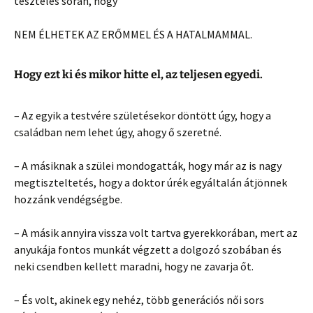
tesztelés során, hogy
NEM ÉLHETEK AZ ERŐMMEL ÉS A HATALMAMMAL.
Hogy ezt ki és mikor hitte el, az teljesen egyedi.
– Az egyik a testvére születésekor döntött úgy, hogy a
családban nem lehet úgy, ahogy ő szeretné.
– A másiknak a szülei mondogatták, hogy már az is nagy
megtiszteltetés, hogy a doktor úrék egyáltalán átjönnek
hozzánk vendégségbe.
– A másik annyira vissza volt tartva gyerekkorában, mert az
anyukája fontos munkát végzett a dolgozó szobában és
neki csendben kellett maradni, hogy ne zavarja őt.
– És volt, akinek egy nehéz, több generációs női sors