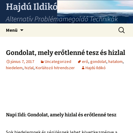
Hajdú Ildikó
Alternatív Problémamegoldó Technikák
Ugrás
Keresés
Menü
a
tartalomhoz
Gondolat, mely erőtlenné tesz és hizlal
június 7, 2017
Uncategorized
erő
,
gondolat
,
hatalom
,
hiedelem
,
hizlal
,
Korlátozó hitrendszer
Hajdú Ildikó
Napi Ildi: Gondolat, amely hizlal és erőtlenné tesz
Sok hiedelemnek és sérülésnek lehet következménye a