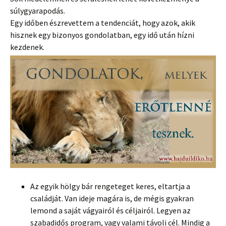
súlygyarapodás.
Egy időben észrevettem a tendenciát, hogy azok, akik
hisznek egy bizonyos gondolatban, egy idő után hízni
kezdenek.
Az egyik hölgy bár rengeteget keres, eltartja a
családját. Van ideje magára is, de mégis gyakran
lemond a saját vágyairól és céljairól. Legyen az
szabadidős program, vagy valami távoli cél. Mindig a