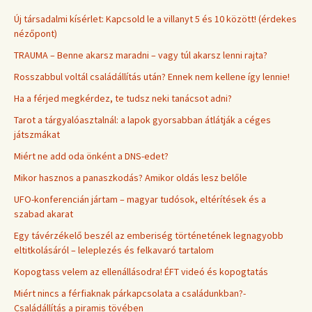
Új társadalmi kísérlet: Kapcsold le a villanyt 5 és 10 között! (érdekes
nézőpont)
TRAUMA – Benne akarsz maradni – vagy túl akarsz lenni rajta?
Rosszabbul voltál családállítás után? Ennek nem kellene így lennie!
Ha a férjed megkérdez, te tudsz neki tanácsot adni?
Tarot a tárgyalóasztalnál: a lapok gyorsabban átlátják a céges
játszmákat
Miért ne add oda önként a DNS-edet?
Mikor hasznos a panaszkodás? Amikor oldás lesz belőle
UFO-konferencián jártam – magyar tudósok, eltérítések és a
szabad akarat
Egy távérzékelő beszél az emberiség történetének legnagyobb
eltitkolásáról – leleplezés és felkavaró tartalom
Kopogtass velem az ellenállásodra! ÉFT videó és kopogtatás
Miért nincs a férfiaknak párkapcsolata a családunkban?-
Családállítás a piramis tövében