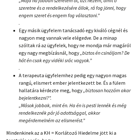
„Majd ha jobban szeretem őt, azt nézem, amit ő
szeretne és a rendelkezésére állok, rá fog jönni, hogy
engem szeret és engem fog választani.”
.
Egy másik ügyfelem tanácsadó egy kiváló cégnél és
nagyon meg vannak vele elégedve. De a minap
szóltak rá az ügyfelek, hogy ne mondja már magáról
egy nagy megbízásnál, hogy
„biztos én csináljam? De
hát én csak egy vidéki srác vagyok.”
.
A terapeuta ügyfelemhez pedig egy nagyon magas
rangú, elismert ember jelentkezett be. És a fülem
hallatára kérdezte meg, hogy
„biztosan hozzám akar
bejelentkezni?”.
„Mások jobbak, mint én. Ha én is pesti lennék és még
rendelkeznék pár jó adottsággal, akkor
megérdemelném az elismerést.”
Mindenkinek az a KH = Korlátozó Hiedelme jött ki a