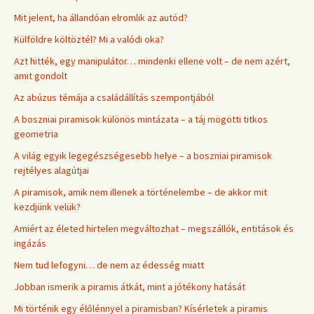
Mit jelent, ha állandóan elromlik az autód?
Külföldre költöztél? Mi a valódi oka?
Azt hitték, egy manipulátor… mindenki ellene volt – de nem azért,
amit gondolt
Az abúzus témája a családállítás szempontjából
A boszniai piramisok különös mintázata – a táj mögötti titkos
geometria
A világ egyik legegészségesebb helye – a boszniai piramisok
rejtélyes alagútjai
A piramisok, amik nem illenek a történelembe – de akkor mit
kezdjünk velük?
Amiért az életed hirtelen megváltozhat – megszállók, entitások és
ingázás
Nem tud lefogyni… de nem az édesség miatt
Jobban ismerik a piramis átkát, mint a jótékony hatását
Mi történik egy élőlénnyel a piramisban? Kísérletek a piramis