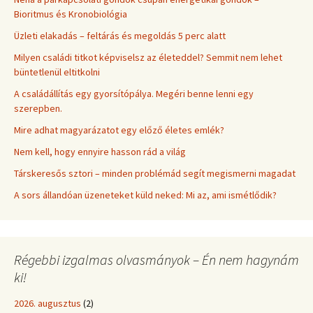
Bioritmus és Kronobiológia
Üzleti elakadás – feltárás és megoldás 5 perc alatt
Milyen családi titkot képviselsz az életeddel? Semmit nem lehet
büntetlenül eltitkolni
A családállítás egy gyorsítópálya. Megéri benne lenni egy
szerepben.
Mire adhat magyarázatot egy előző életes emlék?
Nem kell, hogy ennyire hasson rád a világ
Társkeresős sztori – minden problémád segít megismerni magadat
A sors állandóan üzeneteket küld neked: Mi az, ami ismétlődik?
Régebbi izgalmas olvasmányok – Én nem hagynám
ki!
2026. augusztus
(2)