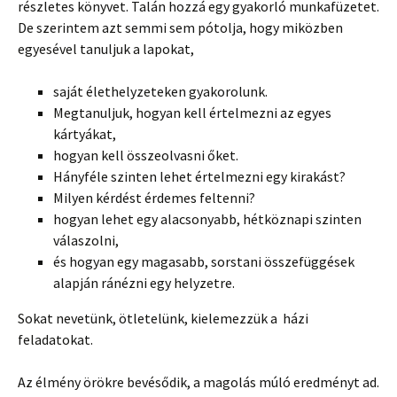
részletes könyvet. Talán hozzá egy gyakorló munkafüzetet.
De szerintem azt semmi sem pótolja, hogy miközben
egyesével tanuljuk a lapokat,
saját élethelyzeteken gyakorolunk.
Megtanuljuk, hogyan kell értelmezni az egyes
kártyákat,
hogyan kell összeolvasni őket.
Hányféle szinten lehet értelmezni egy kirakást?
Milyen kérdést érdemes feltenni?
hogyan lehet egy alacsonyabb, hétköznapi szinten
válaszolni,
és hogyan egy magasabb, sorstani összefüggések
alapján ránézni egy helyzetre.
Sokat nevetünk, ötletelünk, kielemezzük a házi
feladatokat.
Az élmény örökre bevésődik, a magolás múló eredményt ad.