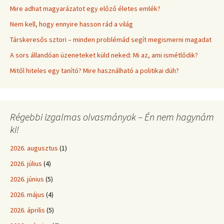
Mire adhat magyarázatot egy előző életes emlék?
Nem kell, hogy ennyire hasson rád a világ
Társkeresős sztori – minden problémád segít megismerni magadat
A sors állandóan üzeneteket küld neked: Mi az, ami ismétlődik?
Mitől hiteles egy tanító? Mire használható a politikai düh?
Régebbi izgalmas olvasmányok – Én nem hagynám
ki!
2026. augusztus
(1)
2026. július
(4)
2026. június
(5)
2026. május
(4)
2026. április
(5)