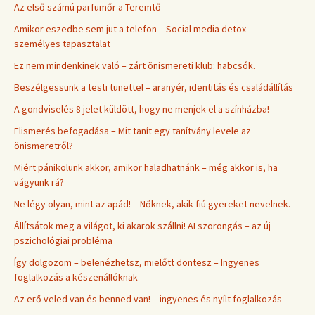
Az első számú parfümőr a Teremtő
Amikor eszedbe sem jut a telefon – Social media detox –
személyes tapasztalat
Ez nem mindenkinek való – zárt önismereti klub: habcsók.
Beszélgessünk a testi tünettel – aranyér, identitás és családállítás
A gondviselés 8 jelet küldött, hogy ne menjek el a színházba!
Elismerés befogadása – Mit tanít egy tanítvány levele az
önismeretről?
Miért pánikolunk akkor, amikor haladhatnánk – még akkor is, ha
vágyunk rá?
Ne légy olyan, mint az apád! – Nőknek, akik fiú gyereket nevelnek.
Állítsátok meg a világot, ki akarok szállni! AI szorongás – az új
pszichológiai probléma
Így dolgozom – belenézhetsz, mielőtt döntesz – Ingyenes
foglalkozás a készenállóknak
Az erő veled van és benned van! – ingyenes és nyílt foglalkozás