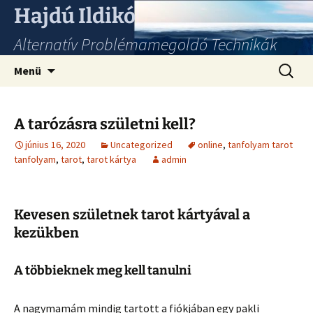
Hajdú Ildikó
Alternatív Problémamegoldó Technikák
Ugrás
Keresés
Menü
a
tartalomhoz
A tarózásra születni kell?
június 16, 2020
Uncategorized
online
,
tanfolyam tarot
tanfolyam
,
tarot
,
tarot kártya
admin
Kevesen születnek tarot kártyával a
kezükben
A többieknek meg kell tanulni
A nagymamám mindig tartott a fiókjában egy pakli