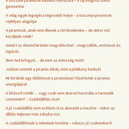
A boszniai piramisok különös mintázata – a táj mögötti titkos
geometria
A világ egyik legegészségesebb helye – a boszniai piramisok
rejtélyes alagútjai
A piramisok, amik nem illenek a történelembe – de akkor mit
kezdjünk velük?
Amiért az életed hirtelen megváltozhat – megszállók, entitások és
ingázás
Nem tud lefogyni… de nem az édesség miatt
Jobban ismerik a piramis átkát, mint a jótékony hatását
Mi történik egy élőlénnyel a piramisban? Kísérletek a piramis
energiájával
A látásod romlik … vagy csak nem akarod használni a harmadik
szemedet? – Családállítás eset
A jó családállító nem erőlteti rá az akaratát a mezőre – mikor az
állítás teljesen más irányba visz
A családállítónak is lehetnek korlátai – válassz jó szakembert!