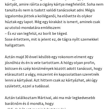
kártyát, amire ráírta a cigány kártya megfelelőit. Soha nem
tanulta és nem is tudott valódi tanácsokat adni. Mégis
izgalomba jöttek a kolléganői, ha elővette és olykor
húztak egy lapot. Még egy kirakást is ismert, aminek csak
az utolsó mondatára emlékszem:
– És ez van legfelül, ez borít be téged.
Sose értettem, mit is jelent ez, de tágra nyílt szemekkel
hallgattam.
Aztán majd 30 évvel később egy rokonom elment egy
jósnőhöz és én is vele tartottam. A hölgy olyan profin,
bölcsen és szép körülmények között adott tanácsot, hogy
elárasztott a vágy, miszerint én kapcsolatban szeretnék
lenni a kártyával. Azt hittem csak az kártyázhat, aki úgy
született, ezzel a tudással.
Aztán találkoztam Mártival, aki ma már legkedvesebb
barátnőm és ő mondta, hogy: