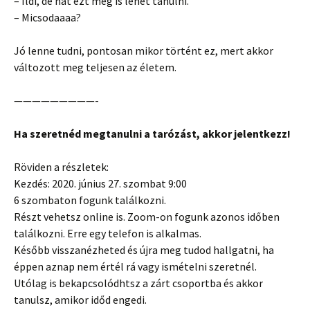
– Ildi, de hát ezt meg is lehet tanulni.
– Micsodaaaa?
Jó lenne tudni, pontosan mikor történt ez, mert akkor
változott meg teljesen az életem.
—————————-
Ha szeretnéd megtanulni a tarózást, akkor jelentkezz!
Röviden a részletek:
Kezdés: 2020. június 27. szombat 9:00
6 szombaton fogunk találkozni.
Részt vehetsz online is. Zoom-on fogunk azonos időben
találkozni. Erre egy telefon is alkalmas.
Később visszanézheted és újra meg tudod hallgatni, ha
éppen aznap nem értél rá vagy ismételni szeretnél.
Utólag is bekapcsolódhtsz a zárt csoportba és akkor
tanulsz, amikor időd engedi.