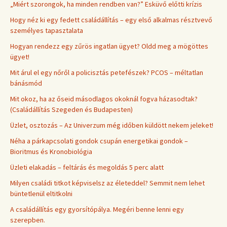
„Miért szorongok, ha minden rendben van?” Esküvő előtti krízis
Hogy néz ki egy fedett családállítás – egy első alkalmas résztvevő
személyes tapasztalata
Hogyan rendezz egy zűrös ingatlan ügyet? Oldd meg a mögöttes
ügyet!
Mit árul el egy nőről a policisztás petefészek? PCOS – méltatlan
bánásmód
Mit okoz, ha az őseid másodlagos okoknál fogva házasodtak?
(Családállítás Szegeden és Budapesten)
Üzlet, osztozás – Az Univerzum még időben küldött nekem jeleket!
Néha a párkapcsolati gondok csupán energetikai gondok –
Bioritmus és Kronobiológia
Üzleti elakadás – feltárás és megoldás 5 perc alatt
Milyen családi titkot képviselsz az életeddel? Semmit nem lehet
büntetlenül eltitkolni
A családállítás egy gyorsítópálya. Megéri benne lenni egy
szerepben.