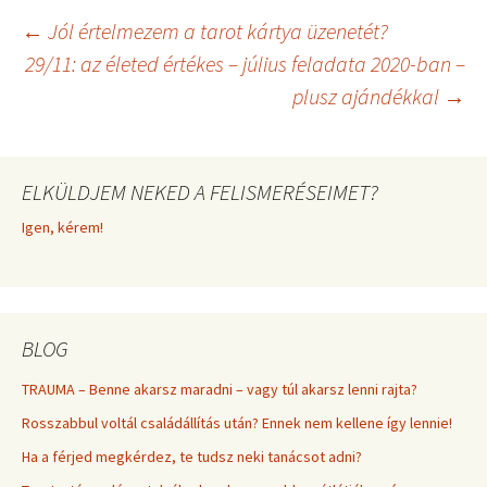
t
o
t
o
Bejegyzés
←
Jól értelmezem a tarot kártya üzenetét?
e
k
r
29/11: az életed értékes – július feladata 2020-ban –
)
plusz ajándékkal
→
navigáció
ELKÜLDJEM NEKED A FELISMERÉSEIMET?
Igen, kérem!
BLOG
TRAUMA – Benne akarsz maradni – vagy túl akarsz lenni rajta?
Rosszabbul voltál családállítás után? Ennek nem kellene így lennie!
Ha a férjed megkérdez, te tudsz neki tanácsot adni?