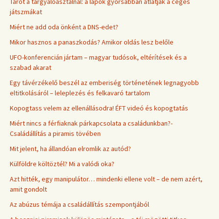
Tarot a tárgyalóasztalnál: a lapok gyorsabban átlátják a céges
játszmákat
Miért ne add oda önként a DNS-edet?
Mikor hasznos a panaszkodás? Amikor oldás lesz belőle
UFO-konferencián jártam – magyar tudósok, eltérítések és a
szabad akarat
Egy távérzékelő beszél az emberiség történetének legnagyobb
eltitkolásáról – leleplezés és felkavaró tartalom
Kopogtass velem az ellenállásodra! ÉFT videó és kopogtatás
Miért nincs a férfiaknak párkapcsolata a családunkban?-
Családállítás a piramis tövében
Mit jelent, ha állandóan elromlik az autód?
Külföldre költöztél? Mi a valódi oka?
Azt hitték, egy manipulátor… mindenki ellene volt – de nem azért,
amit gondolt
Az abúzus témája a családállítás szempontjából