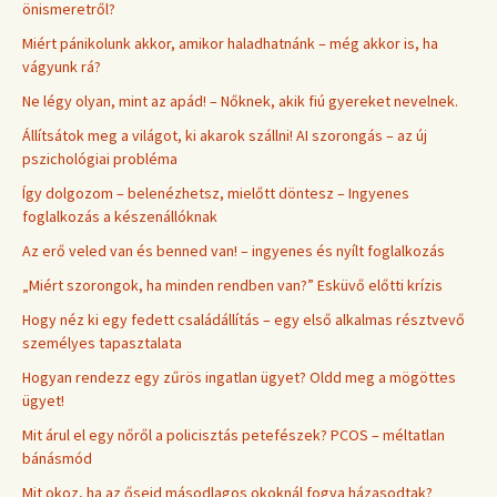
önismeretről?
Miért pánikolunk akkor, amikor haladhatnánk – még akkor is, ha
vágyunk rá?
Ne légy olyan, mint az apád! – Nőknek, akik fiú gyereket nevelnek.
Állítsátok meg a világot, ki akarok szállni! AI szorongás – az új
pszichológiai probléma
Így dolgozom – belenézhetsz, mielőtt döntesz – Ingyenes
foglalkozás a készenállóknak
Az erő veled van és benned van! – ingyenes és nyílt foglalkozás
„Miért szorongok, ha minden rendben van?” Esküvő előtti krízis
Hogy néz ki egy fedett családállítás – egy első alkalmas résztvevő
személyes tapasztalata
Hogyan rendezz egy zűrös ingatlan ügyet? Oldd meg a mögöttes
ügyet!
Mit árul el egy nőről a policisztás petefészek? PCOS – méltatlan
bánásmód
Mit okoz, ha az őseid másodlagos okoknál fogva házasodtak?