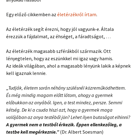
Egy előző cikkemben az
életérzékről írtam
.
Az életérzék segít érezni, hogy jól vagyunk-e. Általa
érezzük a fájdalmat, az éhséget, a fáradtságot, …
Az életérzék magasabb szférákból származik. Ott
lényegtelen, hogy az eszünkkel mi igaz vagy hamis.
Az ideák világában, ahol a magasabb lényünk lakik a képnek
kell igaznak lennie.
„
Tudják, életem során néhány szülésnél közreműködhettem.
És még mindig magam előtt látom, ahogy a gyermek
előbukkan az anyából. Igen, a test mindez, persze. Semmi
kétség.
De ki a csuda hiszi azt, hogy a gyermek maga
valójában az anya testéből jön? Lehet ilyen butaságot elhinni?
A gyermek nem a testből érkezik. Éppen ellenkezőleg, a
testbe kell megérkeznie.”
(Dr. Albert Soesman)