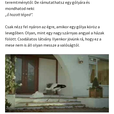
teremtménytől. De rámutathatsz egy gólyára és
mondhatod neki:
„ő hozott téged”.
Csak nézz fel nyáron az égre, amikor egy gólya köröz a
levegőben. Olyan, mint egy nagy szárnyas angyal a házak
fölött. Csodálatos látvány. Ilyenkor jövünk rá, hogy ez a
mese nem is áll olyan messze a valóságtól.