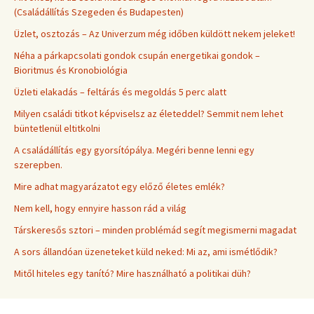
(Családállítás Szegeden és Budapesten)
Üzlet, osztozás – Az Univerzum még időben küldött nekem jeleket!
Néha a párkapcsolati gondok csupán energetikai gondok –
Bioritmus és Kronobiológia
Üzleti elakadás – feltárás és megoldás 5 perc alatt
Milyen családi titkot képviselsz az életeddel? Semmit nem lehet
büntetlenül eltitkolni
A családállítás egy gyorsítópálya. Megéri benne lenni egy
szerepben.
Mire adhat magyarázatot egy előző életes emlék?
Nem kell, hogy ennyire hasson rád a világ
Társkeresős sztori – minden problémád segít megismerni magadat
A sors állandóan üzeneteket küld neked: Mi az, ami ismétlődik?
Mitől hiteles egy tanító? Mire használható a politikai düh?