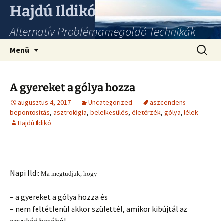
Hajdú Ildikó
Alternatív Problémamegoldó Technikák
Ugrás
Keresés
Menü
a
tartalomhoz
A gyereket a gólya hozza
augusztus 4, 2017
Uncategorized
aszcendens
bepontosítás
,
asztrológia
,
belelkesülés
,
életérzék
,
gólya
,
lélek
Hajdú Ildikó
Napi Ildi:
Ma megtudjuk, hogy
– a gyereket a gólya hozza és
– nem feltétlenül akkor születtél, amikor kibújtál az
anyukád hasából