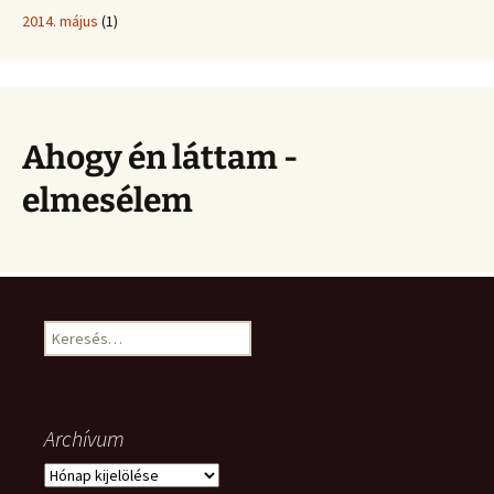
2014. május
(1)
Ahogy én láttam -
elmesélem
Keresés:
Archívum
Archívum