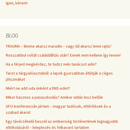
Igen, kérem!
BLOG
TRAUMA – Benne akarsz maradni – vagy túl akarsz lenni rajta?
Rosszabbul voltál családállítás után? Ennek nem kellene így lennie!
Ha a férjed megkérdez, te tudsz neki tanácsot adni?
Tarot a tárgyalóasztalnál: a lapok gyorsabban átlátják a céges
játszmákat
Miért ne add oda önként a DNS-edet?
Mikor hasznos a panaszkodás? Amikor oldás lesz belőle
UFO-konferencián jártam – magyar tudósok, eltérítések és a
szabad akarat
Egy távérzékelő beszél az emberiség történetének legnagyobb
eltitkolásáról – leleplezés és felkavaró tartalom