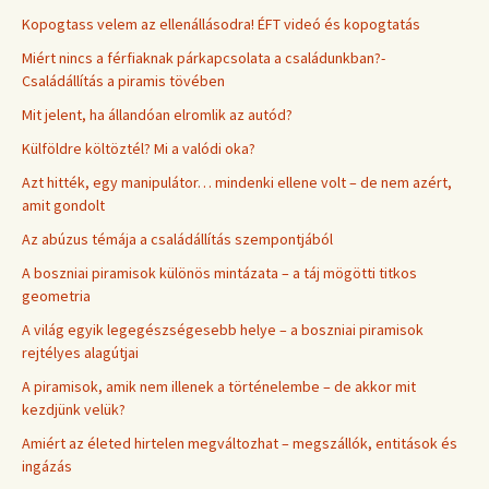
Kopogtass velem az ellenállásodra! ÉFT videó és kopogtatás
Miért nincs a férfiaknak párkapcsolata a családunkban?-
Családállítás a piramis tövében
Mit jelent, ha állandóan elromlik az autód?
Külföldre költöztél? Mi a valódi oka?
Azt hitték, egy manipulátor… mindenki ellene volt – de nem azért,
amit gondolt
Az abúzus témája a családállítás szempontjából
A boszniai piramisok különös mintázata – a táj mögötti titkos
geometria
A világ egyik legegészségesebb helye – a boszniai piramisok
rejtélyes alagútjai
A piramisok, amik nem illenek a történelembe – de akkor mit
kezdjünk velük?
Amiért az életed hirtelen megváltozhat – megszállók, entitások és
ingázás