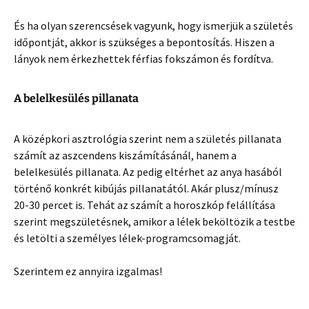
És ha olyan szerencsések vagyunk, hogy ismerjük a születés
időpontját, akkor is szükséges a bepontosítás. Hiszen a
lányok nem érkezhettek férfias fokszámon és fordítva.
A belelkesülés pillanata
A középkori asztrológia szerint nem a születés pillanata
számít az aszcendens kiszámításánál, hanem a
belelkesülés pillanata. Az pedig eltérhet az anya hasából
történő konkrét kibújás pillanatától. Akár plusz/mínusz
20-30 percet is. Tehát az számít a horoszkóp felállítása
szerint megszületésnek, amikor a lélek beköltözik a testbe
és letölti a személyes lélek-programcsomagját.
Szerintem ez annyira izgalmas!