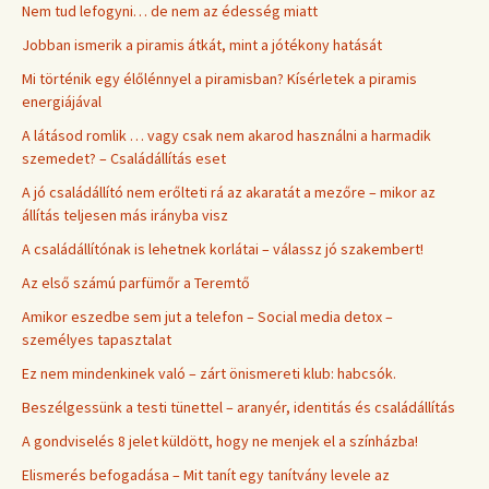
Nem tud lefogyni… de nem az édesség miatt
Jobban ismerik a piramis átkát, mint a jótékony hatását
Mi történik egy élőlénnyel a piramisban? Kísérletek a piramis
energiájával
A látásod romlik … vagy csak nem akarod használni a harmadik
szemedet? – Családállítás eset
A jó családállító nem erőlteti rá az akaratát a mezőre – mikor az
állítás teljesen más irányba visz
A családállítónak is lehetnek korlátai – válassz jó szakembert!
Az első számú parfümőr a Teremtő
Amikor eszedbe sem jut a telefon – Social media detox –
személyes tapasztalat
Ez nem mindenkinek való – zárt önismereti klub: habcsók.
Beszélgessünk a testi tünettel – aranyér, identitás és családállítás
A gondviselés 8 jelet küldött, hogy ne menjek el a színházba!
Elismerés befogadása – Mit tanít egy tanítvány levele az