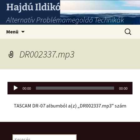
Hajdú Ildikó
Alternatív Problémamegoldó Technikák
Ugrás
Keresés
Menü
a
tartalomhoz
DR002337.mp3
Audió
00:00
00:00
lejátszó
TASCAM DR-07 albumból a(z) „DR002337.mp3” szám
Keresés: