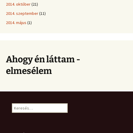
2014. október
(21)
2014. szeptember
(11)
2014. május
(1)
Ahogy én láttam -
elmesélem
Keresés: