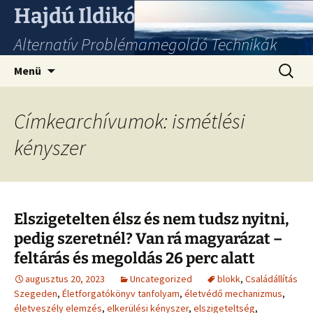
Hajdú Ildikó
Alternatív Problémamegoldó Technikák
Ugrás
Keresés
Menü
a
tartalomhoz
Címkearchívumok: ismétlési
kényszer
Elszigetelten élsz és nem tudsz nyitni,
pedig szeretnél? Van rá magyarázat –
feltárás és megoldás 26 perc alatt
augusztus 20, 2023
Uncategorized
blokk
,
Családállítás
Szegeden
,
Életforgatókönyv tanfolyam
,
életvédő mechanizmus
,
életveszély elemzés
,
elkerülési kényszer
,
elszigeteltség
,