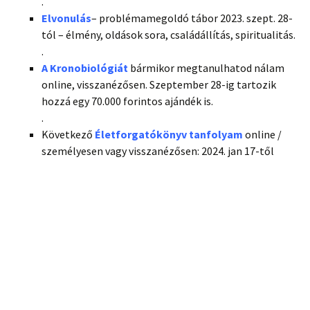
.
Elvonulás
– problémamegoldó tábor 2023. szept. 28-
tól – élmény, oldások sora, családállítás, spiritualitás.
.
A Kronobiológiát
bármikor megtanulhatod nálam
online, visszanézősen. Szeptember 28-ig tartozik
hozzá egy 70.000 forintos ajándék is.
.
Következő
Életforgatókönyv tanfolyam
online /
személyesen vagy visszanézősen: 2024. jan 17-től