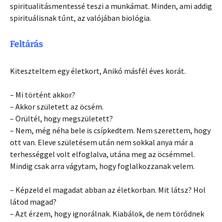
spiritualitásmentessé teszi a munkámat. Minden, ami addig
spirituálisnak tűnt, az valójában biológia.
Feltárás
Kiteszteltem egy életkort, Anikó másfél éves korát.
– Mi történt akkor?
– Akkor született az öcsém.
– Örültél, hogy megszületett?
– Nem, még néha bele is csípkedtem. Nem szerettem, hogy
ott van. Eleve születésem után nem sokkal anya már a
terhességgel volt elfoglalva, utána meg az öcsémmel.
Mindig csak arra vágytam, hogy foglalkozzanak velem.
– Képzeld el magadat abban az életkorban. Mit látsz? Hol
látod magad?
– Azt érzem, hogy ignorálnak. Kiabálok, de nem törődnek