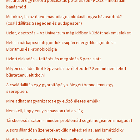
Mit árul el egy nőről a policisztás petefészek? PCOS – méltatlan
bánásmód
Mit okoz, ha az őseid másodlagos okoknál fogva házasodtak?
(Családállítás Szegeden és Budapesten)
Üzlet, osztozás – Az Univerzum még időben küldött nekem jeleket!
Néha a párkapcsolati gondok csupán energetikai gondok –
Bioritmus és Kronobiológia
Üzleti elakadás – feltárás és megoldás 5 perc alatt
Milyen családi titkot képviselsz az életeddel? Semmit nem lehet
büntetlenül eltitkolni
A családállítás egy gyorsítópálya. Megéri benne lenni egy
szerepben.
Mire adhat magyarázatot egy előző életes emlék?
Nem kell, hogy ennyire hasson rád a világ
Társkeresős sztori – minden problémád segít megismerni magadat
A sors állandóan üzeneteket küld neked: Mi az, ami ismétlődik?
Mitől hiteles egy tanító? Mire használható a politikai düh?