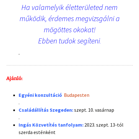
Ha valamelyik életterületed nem
működik, érdemes megvizsgálni a
mögöttes okokat!
Ebben tudok segíteni
.
.
Ajánló:
Egyéni konzultáció
Budapesten
.
Családállítás Szegeden:
szept. 10. vasárnap
.
Ingás Közvetítés tanfolyam:
2023. szept. 13-tól
szerda esténként