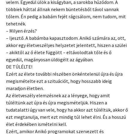
velem. Egyedül ülök a kiságyban, a sarokba húzódom. A
többiek háttal állnak nekem büntetésből távol vannak
tőlem. Én pedig a babám fejét rágcsálom, nem tudom, mit
tehetnék.
– Milyen érzés?
– Ijesztő. A babámba kapasztodom. Anikó számára az, ott,
akkor egy életveszélyes helyzetet jelentett, hiszen a szülei
– akiktől az ő élete függött – eltávolodtak tőle és ő
egyedül, magányosan üldögélt az ágyában.
DE TÚLÉLTE!
Ezért az élete további részében önkéntelenül újra és újra
megismételte ezt a szituációt, hogy hosszabb ideig
maradjon életben.
Az életveszély elemzésnek az a lényege, hogy amit
túléltünk azt újra és újra megismételjük. Hiszen a
tudatalatti úgy van vele, hogy ha akkor azt túléltük, akkor ő
ezt megtanulja, mert ezt mindig túl lehet élni. És a hosszú
élet érdekében ismételni kell.
Ezért, amikor Anikó programokat szervezett és