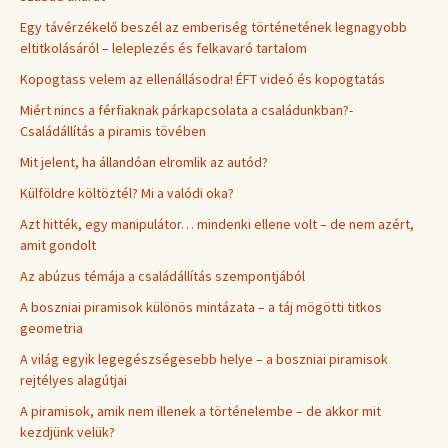
Egy távérzékelő beszél az emberiség történetének legnagyobb
eltitkolásáról – leleplezés és felkavaró tartalom
Kopogtass velem az ellenállásodra! ÉFT videó és kopogtatás
Miért nincs a férfiaknak párkapcsolata a családunkban?-
Családállítás a piramis tövében
Mit jelent, ha állandóan elromlik az autód?
Külföldre költöztél? Mi a valódi oka?
Azt hitték, egy manipulátor… mindenki ellene volt – de nem azért,
amit gondolt
Az abúzus témája a családállítás szempontjából
A boszniai piramisok különös mintázata – a táj mögötti titkos
geometria
A világ egyik legegészségesebb helye – a boszniai piramisok
rejtélyes alagútjai
A piramisok, amik nem illenek a történelembe – de akkor mit
kezdjünk velük?