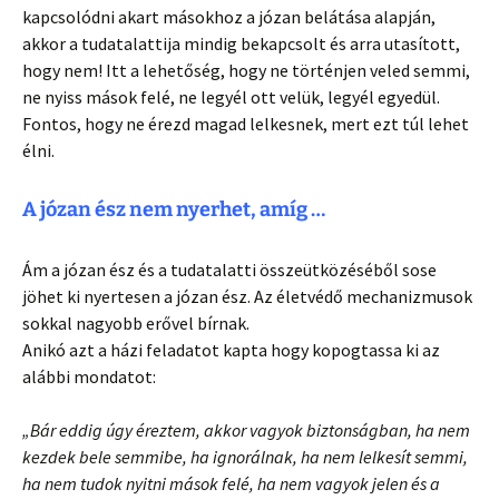
kapcsolódni akart másokhoz a józan belátása alapján,
akkor a tudatalattija mindig bekapcsolt és arra utasított,
hogy nem! Itt a lehetőség, hogy ne történjen veled semmi,
ne nyiss mások felé, ne legyél ott velük, legyél egyedül.
Fontos, hogy ne érezd magad lelkesnek, mert ezt túl lehet
élni.
A józan ész nem nyerhet, amíg …
Ám a józan ész és a tudatalatti összeütközéséből sose
jöhet ki nyertesen a józan ész. Az életvédő mechanizmusok
sokkal nagyobb erővel bírnak.
Anikó azt a házi feladatot kapta hogy kopogtassa ki az
alábbi mondatot:
„Bár eddig úgy éreztem, akkor vagyok biztonságban, ha nem
kezdek bele semmibe, ha ignorálnak, ha nem lelkesít semmi,
ha nem tudok nyitni mások felé, ha nem vagyok jelen és a