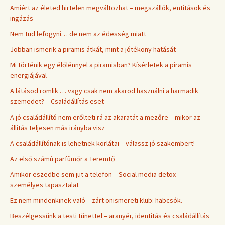
Amiért az életed hirtelen megváltozhat – megszállók, entitások és
ingázás
Nem tud lefogyni… de nem az édesség miatt
Jobban ismerik a piramis átkát, mint a jótékony hatását
Mi történik egy élőlénnyel a piramisban? Kísérletek a piramis
energiájával
A látásod romlik … vagy csak nem akarod használni a harmadik
szemedet? – Családállítás eset
A jó családállító nem erőlteti rá az akaratát a mezőre – mikor az
állítás teljesen más irányba visz
A családállítónak is lehetnek korlátai – válassz jó szakembert!
Az első számú parfümőr a Teremtő
Amikor eszedbe sem jut a telefon – Social media detox –
személyes tapasztalat
Ez nem mindenkinek való – zárt önismereti klub: habcsók.
Beszélgessünk a testi tünettel – aranyér, identitás és családállítás