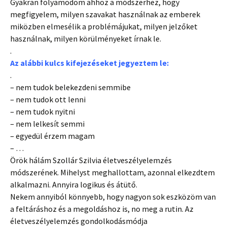
Gyakran folyamodom ahhoz a módszerhez, hogy
megfigyelem, milyen szavakat használnak az emberek
miközben elmesélik a problémájukat, milyen jelzőket
használnak, milyen körülményeket írnak le.
.
Az alábbi kulcs kifejezéseket jegyeztem le:
.
– nem tudok belekezdeni semmibe
– nem tudok ott lenni
– nem tudok nyitni
– nem lelkesít semmi
– egyedül érzem magam
– …
Örök hálám Szollár Szilvia életveszélyelemzés
módszerének. Mihelyst meghallottam, azonnal elkezdtem
alkalmazni. Annyira logikus és átütő.
Nekem annyiból könnyebb, hogy nagyon sok eszközöm van
a feltáráshoz és a megoldáshoz is, no meg a rutin. Az
életveszélyelemzés gondolkodásmódja