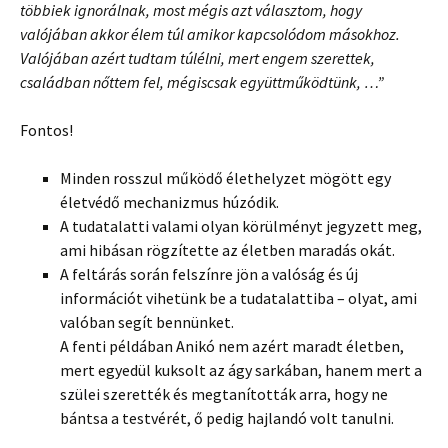
többiek ignorálnak, most mégis azt választom, hogy
valójában akkor élem túl amikor kapcsolódom másokhoz.
Valójában azért tudtam túlélni, mert engem szerettek,
családban nőttem fel, mégiscsak együttműködtünk, …”
Fontos!
Minden rosszul működő élethelyzet mögött egy
életvédő mechanizmus húzódik.
A tudatalatti valami olyan körülményt jegyzett meg,
ami hibásan rögzítette az életben maradás okát.
A feltárás során felszínre jön a valóság és új
információt vihetünk be a tudatalattiba – olyat, ami
valóban segít bennünket.
A fenti példában Anikó nem azért maradt életben,
mert egyedül kuksolt az ágy sarkában, hanem mert a
szülei szerették és megtanították arra, hogy ne
bántsa a testvérét, ő pedig hajlandó volt tanulni.