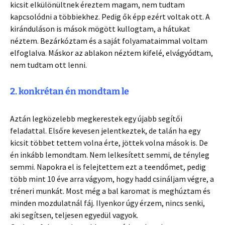
kicsit elkülönültnek éreztem magam, nem tudtam
kapcsolódni a többiekhez. Pedig ők épp ezért voltak ott. A
kiránduláson is mások mögött kullogtam, a hátukat
néztem. Bezárkóztam és a saját folyamataimmal voltam
elfoglalva. Máskor az ablakon néztem kifelé, elvágyódtam,
nem tudtam ott lenni.
2. konkrétan én mondtam le
Aztán legközelebb megkerestek egy újabb segítői
feladattal. Elsőre kevesen jelentkeztek, de talán ha egy
kicsit többet tettem volna érte, jöttek volna mások is. De
én inkább lemondtam. Nem lelkesített semmi, de tényleg
semmi. Napokra el is felejtettem ezt a teendőmet, pedig
több mint 10 éve arra vágyom, hogy hadd csináljam végre, a
tréneri munkát. Most még a bal karomat is meghúztam és
minden mozdulatnál fáj. Ilyenkor úgy érzem, nincs senki,
aki segítsen, teljesen egyedül vagyok.