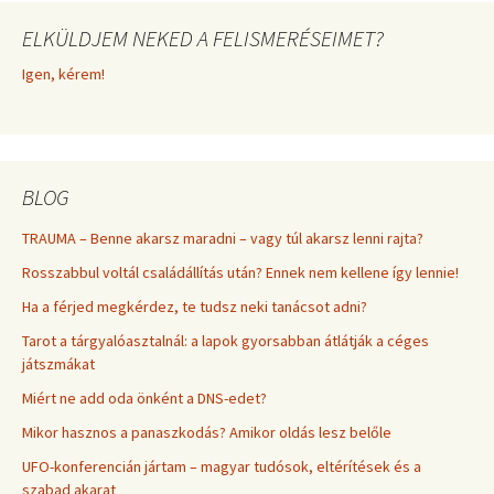
ELKÜLDJEM NEKED A FELISMERÉSEIMET?
Igen, kérem!
BLOG
TRAUMA – Benne akarsz maradni – vagy túl akarsz lenni rajta?
Rosszabbul voltál családállítás után? Ennek nem kellene így lennie!
Ha a férjed megkérdez, te tudsz neki tanácsot adni?
Tarot a tárgyalóasztalnál: a lapok gyorsabban átlátják a céges
játszmákat
Miért ne add oda önként a DNS-edet?
Mikor hasznos a panaszkodás? Amikor oldás lesz belőle
UFO-konferencián jártam – magyar tudósok, eltérítések és a
szabad akarat