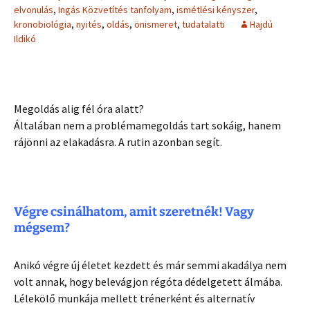
elvonulás
,
Ingás Közvetítés tanfolyam
,
ismétlési kényszer
,
kronobiológia
,
nyités
,
oldás
,
önismeret
,
tudatalatti
Hajdú
Ildikó
Megoldás alig fél óra alatt?
Általában nem a problémamegoldás tart sokáig, hanem
rájönni az elakadásra. A rutin azonban segít.
Végre csinálhatom, amit szeretnék! Vagy
mégsem?
Anikó végre új életet kezdett és már semmi akadálya nem
volt annak, hogy belevágjon régóta dédelgetett álmába.
Lélekölő munkája mellett trénerként és alternatív