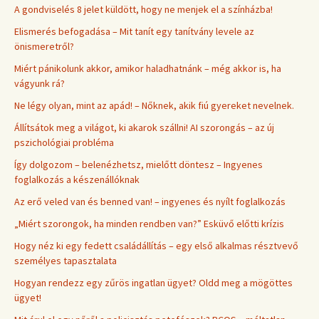
A gondviselés 8 jelet küldött, hogy ne menjek el a színházba!
Elismerés befogadása – Mit tanít egy tanítvány levele az
önismeretről?
Miért pánikolunk akkor, amikor haladhatnánk – még akkor is, ha
vágyunk rá?
Ne légy olyan, mint az apád! – Nőknek, akik fiú gyereket nevelnek.
Állítsátok meg a világot, ki akarok szállni! AI szorongás – az új
pszichológiai probléma
Így dolgozom – belenézhetsz, mielőtt döntesz – Ingyenes
foglalkozás a készenállóknak
Az erő veled van és benned van! – ingyenes és nyílt foglalkozás
„Miért szorongok, ha minden rendben van?” Esküvő előtti krízis
Hogy néz ki egy fedett családállítás – egy első alkalmas résztvevő
személyes tapasztalata
Hogyan rendezz egy zűrös ingatlan ügyet? Oldd meg a mögöttes
ügyet!