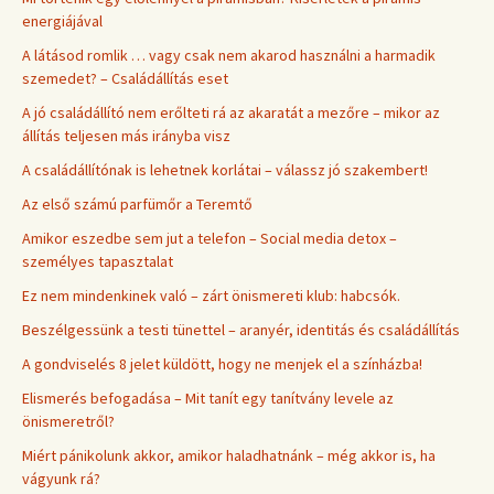
energiájával
A látásod romlik … vagy csak nem akarod használni a harmadik
szemedet? – Családállítás eset
A jó családállító nem erőlteti rá az akaratát a mezőre – mikor az
állítás teljesen más irányba visz
A családállítónak is lehetnek korlátai – válassz jó szakembert!
Az első számú parfümőr a Teremtő
Amikor eszedbe sem jut a telefon – Social media detox –
személyes tapasztalat
Ez nem mindenkinek való – zárt önismereti klub: habcsók.
Beszélgessünk a testi tünettel – aranyér, identitás és családállítás
A gondviselés 8 jelet küldött, hogy ne menjek el a színházba!
Elismerés befogadása – Mit tanít egy tanítvány levele az
önismeretről?
Miért pánikolunk akkor, amikor haladhatnánk – még akkor is, ha
vágyunk rá?