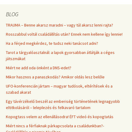
BLOG
TRAUMA – Benne akarsz maradni – vagy túl akarsz lenni rajta?
Rosszabbul voltál családállítás után? Ennek nem kellene így lennie!
Ha a férjed megkérdez, te tudsz neki tanácsot adni?
Tarot a tárgyalóasztalnál: a lapok gyorsabban átlátják a céges
játszmákat
Miért ne add oda önként a DNS-edet?
Mikor hasznos a panaszkodás? Amikor oldás lesz belőle
UFO-konferencián jártam – magyar tudósok, eltérítések és a
szabad akarat
Egy távérzékelő beszél az emberiség történetének legnagyobb
eltitkolásáról – leleplezés és felkavaró tartalom
Kopogtass velem az ellenállásodra! ÉFT videó és kopogtatás
Miért nincs a férfiaknak párkapcsolata a családunkban?-