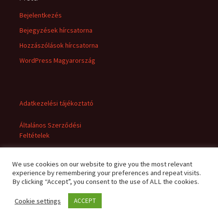
Bejelentkezés
Bejegyzések hírcsatorna
Hozzászólások hírcsatorna
WordPress Magyarország
Adatkezelési tájékoztató
Általános Szerződési
Feltételek
We use cookies on our website to give you the most relevant
experience by remembering your preferences and repeat visits.
By clicking “Accept”, you consent to the use of ALL the cookies.
Cookie settings
ACCEPT
Adatkezelési tájékoztató
Büszke üzemeltető: WordPress