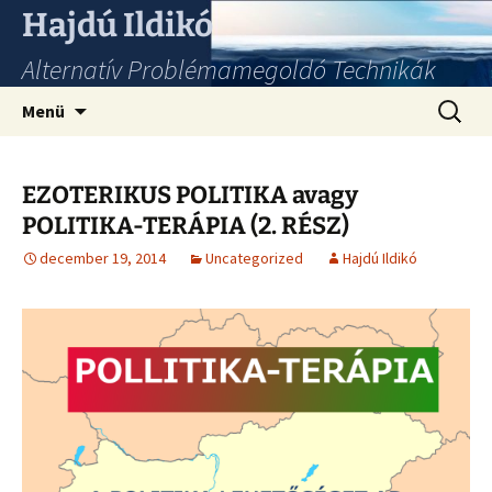
Hajdú Ildikó
Alternatív Problémamegoldó Technikák
Ugrás
Keresés
Menü
a
tartalomhoz
EZOTERIKUS POLITIKA avagy
POLITIKA-TERÁPIA (2. RÉSZ)
december 19, 2014
Uncategorized
Hajdú Ildikó