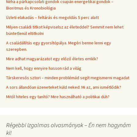
Néha a párkapcsolati gondok csupán energetikai gondok –
Bioritmus és Kronobiológia
Üzleti elakadás – feltárás és megoldás 5 perc alatt
Milyen családi titkot képviselsz az életeddel? Semmit nem lehet
büntetlenül eltitkolni
A családállítás egy gyorsítópálya. Megéri benne lenni egy
szerepben.
Mire adhat magyarázatot egy előző életes emlék?
Nem kell, hogy ennyire hasson rád a világ
Társkeresős sztori – minden problémád segít megismerni magadat
A sors állandóan üzeneteket küld neked: Mi az, ami ismétlődik?
Mitől hiteles egy tanító? Mire használható a politikai düh?
Régebbi izgalmas olvasmányok – Én nem hagynám
ki!