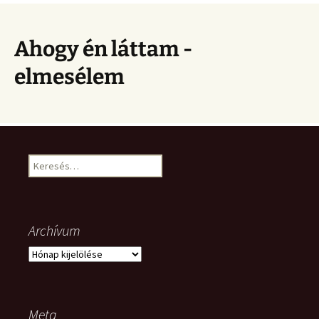
Ahogy én láttam -
elmesélem
Keresés:
Archívum
Archívum
Meta