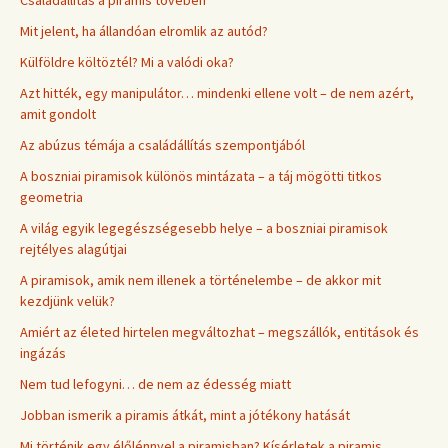
Családállítás a piramis tövében
Mit jelent, ha állandóan elromlik az autód?
Külföldre költöztél? Mi a valódi oka?
Azt hitték, egy manipulátor… mindenki ellene volt – de nem azért,
amit gondolt
Az abúzus témája a családállítás szempontjából
A boszniai piramisok különös mintázata – a táj mögötti titkos
geometria
A világ egyik legegészségesebb helye – a boszniai piramisok
rejtélyes alagútjai
A piramisok, amik nem illenek a történelembe – de akkor mit
kezdjünk velük?
Amiért az életed hirtelen megváltozhat – megszállók, entitások és
ingázás
Nem tud lefogyni… de nem az édesség miatt
Jobban ismerik a piramis átkát, mint a jótékony hatását
Mi történik egy élőlénnyel a piramisban? Kísérletek a piramis