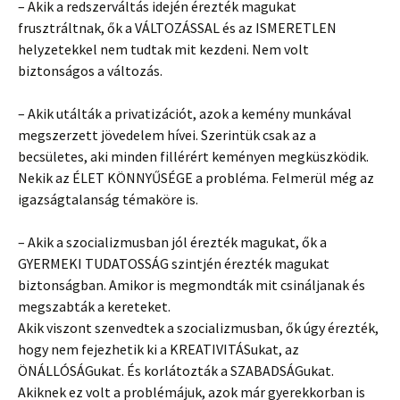
– Akik a redszerváltás idején érezték magukat
frusztráltnak, ők a VÁLTOZÁSSAL és az ISMERETLEN
helyzetekkel nem tudtak mit kezdeni. Nem volt
biztonságos a változás.
– Akik utálták a privatizációt, azok a kemény munkával
megszerzett jövedelem hívei. Szerintük csak az a
becsületes, aki minden fillérért keményen megküszködik.
Nekik az ÉLET KÖNNYŰSÉGE a probléma. Felmerül még az
igazságtalanság témaköre is.
– Akik a szocializmusban jól érezték magukat, ők a
GYERMEKI TUDATOSSÁG szintjén érezték magukat
biztonságban. Amikor is megmondták mit csináljanak és
megszabták a kereteket.
Akik viszont szenvedtek a szocializmusban, ők úgy érezték,
hogy nem fejezhetik ki a KREATIVITÁSukat, az
ÖNÁLLÓSÁGukat. És korlátozták a SZABADSÁGukat.
Akiknek ez volt a problémájuk, azok már gyerekkorban is