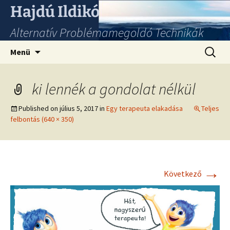
Hajdú Ildikó
Alternatív Problémamegoldó Technikák
Ugrás
Keresés
Menü
a
tartalomhoz
ki lennék a gondolat nélkül
Published on
július 5, 2017
in
Egy terapeuta elakadása
Teljes
felbontás (640 × 350)
→
Következő