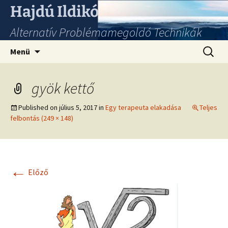
Hajdú Ildikó
Alternatív Problémamegoldó Technikák
Ugrás
Keresés
Menü
a
tartalomhoz
gyök kettő
Published on
július 5, 2017
in
Egy terapeuta elakadása
Teljes
felbontás (249 × 148)
←
Előző