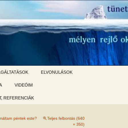
Keresés:
LGÁLTATÁSOK
ELVONULÁSOK
A
ZSIGE BOLT
VIDEÓIM
ELVONULÁS –
Magyarországon
, REFERENCIÁK
 tájékoztató
ináltam péntek este?
Teljes felbontás (640
hogy
× 350)
ked az új