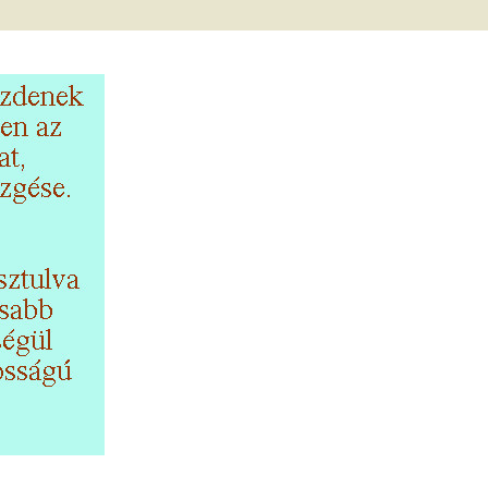
met és
erződési