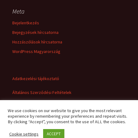
Meta
Bejelentkezés
Bejegyzések hírcsatorna
Hozzászólások hírcsatorna
WordPress Magyarország
Adatkezelési tájékoztató
Általános Szerződési Feltételek
We use cookies on our website to give you the most relevant
experience by remembering your preferences and repeat visits.
By clicking “Accept”, you consent to the use of ALL the cookies.
Cookie settings
ACCEPT
Adatkezelési tájékoztató
Büszke üzemeltető: WordPress