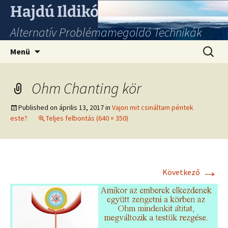
Hajdú Ildikó
Alternatív Problémamegoldó Technikák
Ugrás
Keresés
Menü
a
tartalomhoz
Ohm Chanting kör
Published on
április 13, 2017
in
Vajon mit csináltam péntek
este?
Teljes felbontás (640 × 350)
→
Következő