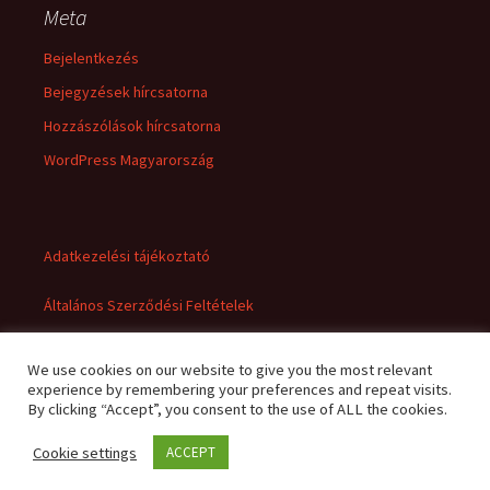
Meta
Bejelentkezés
Bejegyzések hírcsatorna
Hozzászólások hírcsatorna
WordPress Magyarország
Adatkezelési tájékoztató
Általános Szerződési Feltételek
We use cookies on our website to give you the most relevant
experience by remembering your preferences and repeat visits.
By clicking “Accept”, you consent to the use of ALL the cookies.
Cookie settings
ACCEPT
Adatkezelési tájékoztató
Büszke üzemeltető: WordPress