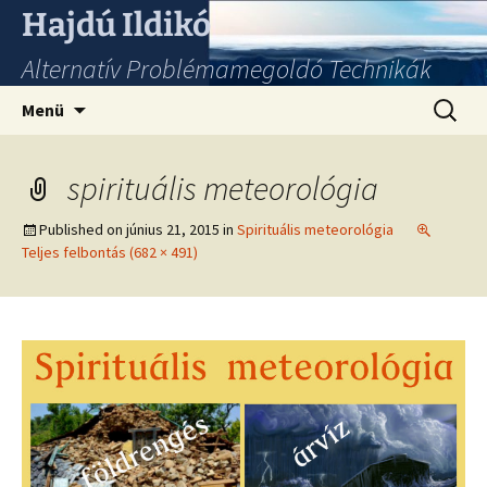
Hajdú Ildikó
Alternatív Problémamegoldó Technikák
Ugrás
Keresés
Menü
a
tartalomhoz
spirituális meteorológia
Published on
június 21, 2015
in
Spirituális meteorológia
Teljes felbontás (682 × 491)