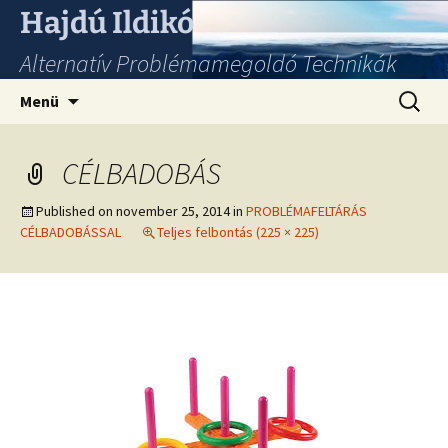
Hajdú Ildikó
Alternatív Problémamegoldó Technikák
Ugrás
Keresés
Menü
a
tartalomhoz
CÉLBADOBÁS
Published on
november 25, 2014
in
PROBLÉMAFELTÁRÁS
CÉLBADOBÁSSAL
Teljes felbontás (225 × 225)