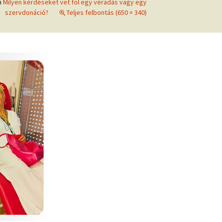
n
Milyen kérdéseket vet föl egy véradás vagy egy
frekvenciákkal
szervdonáció?
Teljes felbontás (650 × 340)
Korlátozó hiedelmek a
testsúly, elhízás, evés, …
AZ ÉLET DOLGAI
témakörében
RÖVIDEN