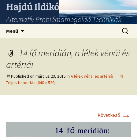
Hajdú Ildikó
Alternatív Problémamegoldó Technikák
Ugrás
Keresés
Menü
a
tartalomhoz
14 fő meridián, a lélek vénái és
artériái
Published on
március 23, 2015
in
A lélek vénái és artériái
Teljes felbontás (640 × 520)
→
Következő