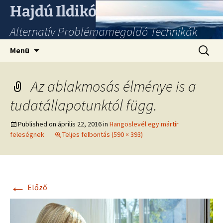
Hajdú Ildikó
Alternatív Problémamegoldó Technikák
Ugrás
Keresés
Menü
a
tartalomhoz
Az ablakmosás élménye is a
tudatállapotunktól függ.
Published on
április 22, 2016
in
Hangoslevél egy mártír
feleségnek
Teljes felbontás (590 × 393)
←
Előző