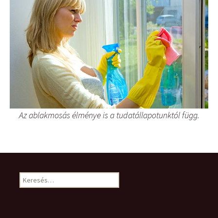
Az ablakmosás élménye is a tudatállapotunktól függ.
Keresés: