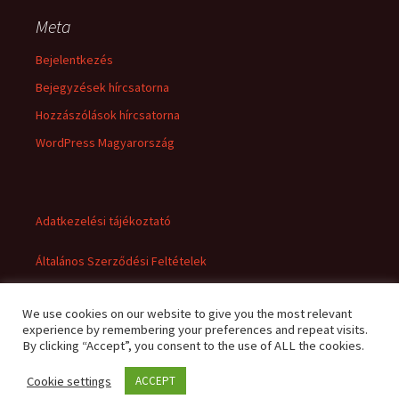
Meta
Bejelentkezés
Bejegyzések hírcsatorna
Hozzászólások hírcsatorna
WordPress Magyarország
Adatkezelési tájékoztató
Általános Szerződési Feltételek
We use cookies on our website to give you the most relevant
experience by remembering your preferences and repeat visits.
By clicking “Accept”, you consent to the use of ALL the cookies.
Cookie settings
ACCEPT
Adatkezelési tájékoztató
Büszke üzemeltető: WordPress