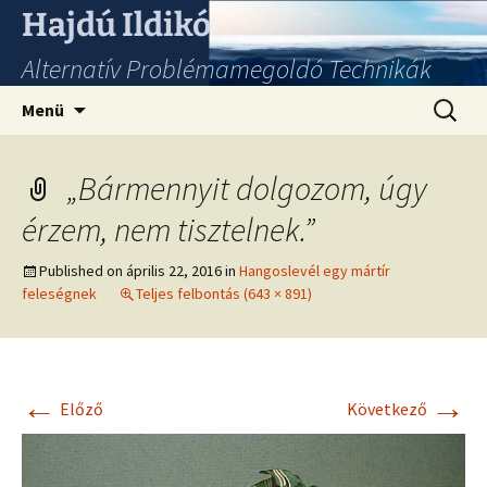
Hajdú Ildikó
Alternatív Problémamegoldó Technikák
Ugrás
Keresés
Menü
a
tartalomhoz
„Bármennyit dolgozom, úgy
érzem, nem tisztelnek.”
Published on
április 22, 2016
in
Hangoslevél egy mártír
feleségnek
Teljes felbontás (643 × 891)
←
→
Előző
Következő