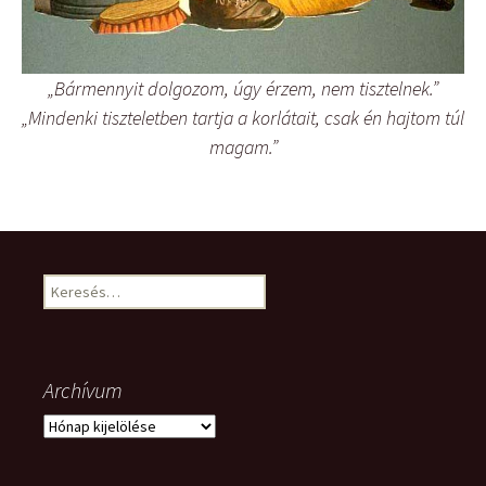
„Bármennyit dolgozom, úgy érzem, nem tisztelnek.”
„Mindenki tiszteletben tartja a korlátait, csak én hajtom túl
magam.”
Keresés:
Archívum
Archívum