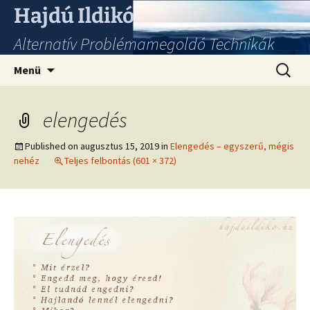
Hajdú Ildikó
Alternatív Problémamegoldó Technikák
Ugrás
Keresés
Menü
a
tartalomhoz
elengedés
Published on
augusztus 15, 2019
in
Elengedés – egyszerű, mégis
nehéz
Teljes felbontás (601 × 372)