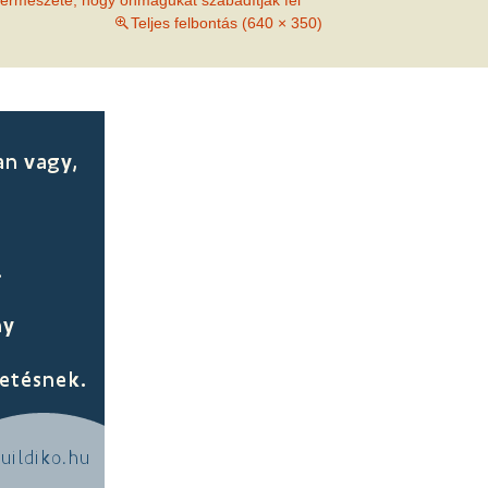
természete, hogy önmagukat szabadítják fel
met és
Teljes felbontás (640 × 350)
erződési