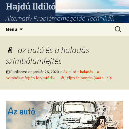
Hajdú Ildikó
Alternatív Problémamegoldó Technikák
Ugrás
Keresés
Menü
a
tartalomhoz
az autó és a haladás-
szimbólumfejtés
Published on
január 26, 2020
in
Az autó = haladás – a
szimbólumfejtés folytatódik
Teljes felbontás (640 × 350)