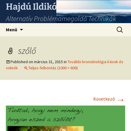
Hajdú Ildikó
Alternatív Problémamegoldó Technikák
Ugrás
Keresés
Menü
a
tartalomhoz
szőlő
Published on
március 31, 2015
in
További kronobiológia írások és
videók
Teljes felbontás (1000 × 600)
→
Következő