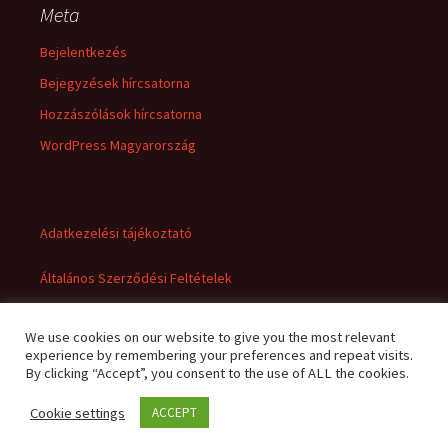
Meta
Bejelentkezés
Bejegyzések hírcsatorna
Hozzászólások hírcsatorna
WordPress Magyarország
Adatkezelési tájékoztató
Általános Szerződési Feltételek
We use cookies on our website to give you the most relevant
experience by remembering your preferences and repeat visits.
By clicking “Accept”, you consent to the use of ALL the cookies.
Cookie settings
ACCEPT
Adatkezelési tájékoztató
Büszke üzemeltető: WordPress