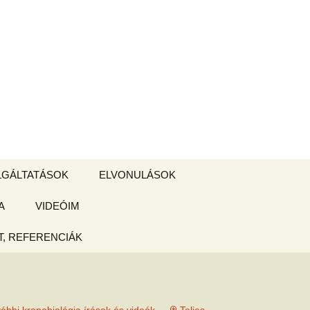
Keresés:
LGÁLTATÁSOK
ELVONULÁSOK
A
ZSIGE BOLT
VIDEÓIM
ELVONULÁS –
Magyarországon
, REFERENCIÁK
 tájékoztató
hogy
ked az új