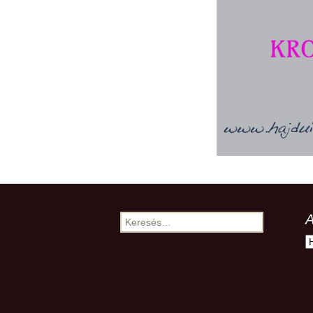
A
Keresés:
A