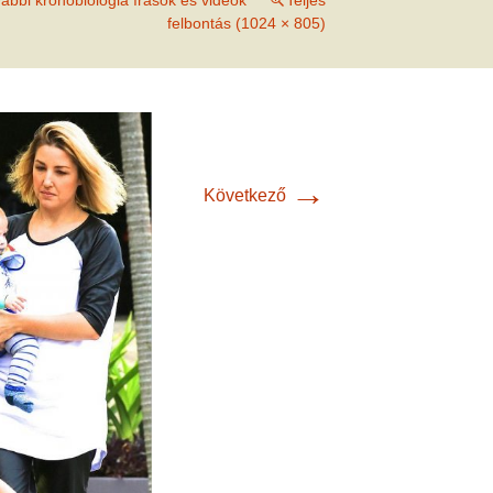
ábbi kronobiológia írások és videók
Teljes
met és
felbontás (1024 × 805)
erződési
→
Következő