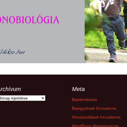
hanganyagok – régebbi
foglalkozások
rchívum
Meta
rchívum
Bejelentkezés
Bejegyzések hírcsatorna
Hozzászólások hírcsatorna
WordPress Magyarország