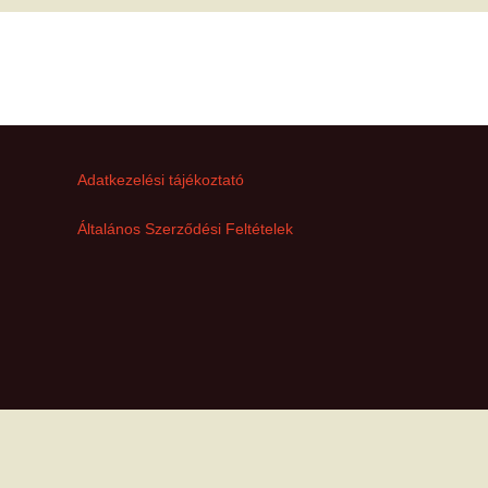
met és
erződési
→
Következő
Adatkezelési tájékoztató
Általános Szerződési Feltételek