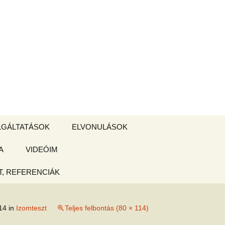
Keresés:
LGÁLTATÁSOK
ELVONULÁSOK
A
ZSIGE BOLT
VIDEÓIM
ELVONULÁS –
Magyarországon
, REFERENCIÁK
 tájékoztató
14
in
Izomteszt
Teljes felbontás (80 × 114)
hogy
ked az új