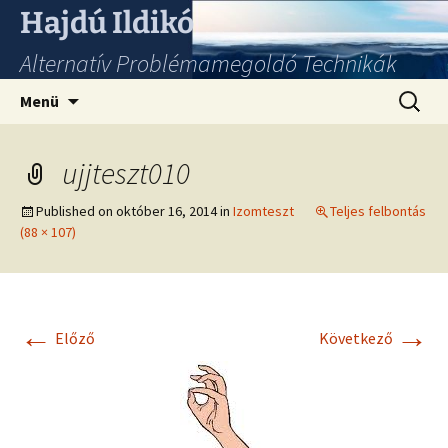
Hajdú Ildikó
Alternatív Problémamegoldó Technikák
Ugrás
Keresés
Menü
a
tartalomhoz
ujjteszt010
Published on
október 16, 2014
in
Izomteszt
Teljes felbontás
(88 × 107)
←
→
Előző
Következő