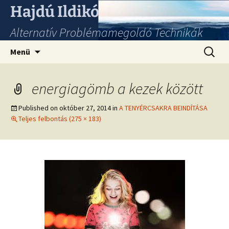
Hajdú Ildikó
Alternatív Problémamegoldó Technikák
Ugrás
Keresés
Menü
a
tartalomhoz
energiagömb a kezek között
Published on
október 27, 2014
in
A TENYÉRCSAKRA BEINDÍTÁSA
Teljes felbontás (275 × 183)