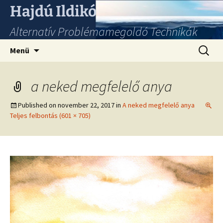
Hajdú Ildikó
Alternatív Problémamegoldó Technikák
Ugrás
Keresés
Menü
a
tartalomhoz
a neked megfelelő anya
Published on
november 22, 2017
in
A neked megfelelő anya
Teljes felbontás (601 × 705)