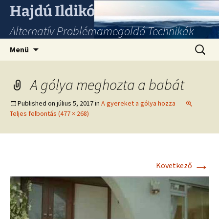
Hajdú Ildikó
Alternatív Problémamegoldó Technikák
Ugrás
Keresés
Menü
a
tartalomhoz
A gólya meghozta a babát
Published on
július 5, 2017
in
A gyereket a gólya hozza
Teljes felbontás (477 × 268)
→
Következő