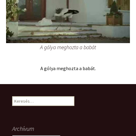
A gólya meghozta a babát
A gólya meghozta a babát.
Keresés:
Archívum