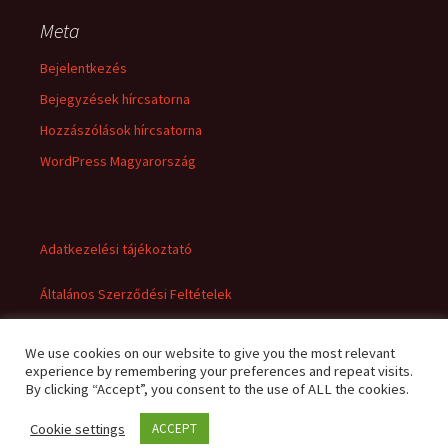
Meta
Bejelentkezés
Bejegyzések hírcsatorna
Hozzászólások hírcsatorna
WordPress Magyarország
Adatkezelési tájékoztató
Általános Szerződési Feltételek
We use cookies on our website to give you the most relevant
experience by remembering your preferences and repeat visits.
By clicking “Accept”, you consent to the use of ALL the cookies.
Cookie settings
ACCEPT
Adatkezelési tájékoztató
Büszke üzemeltető: WordPress