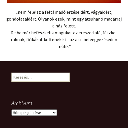
„nem felelsz a feltámadó érzéseidért, vágyaidért,
gondolataidért. Olyanok ezek, mint egy átsuhanó madárraj
a ház felett.
De ha már befészkelik magukat az ereszed alá, fészket
raknak, fiókákat költenek ki – az a te beleegyezéseden
múlik.”
Keresés:
Archívum
Archívum