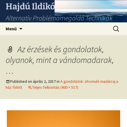
Hajdú Ildikó
Alternatív Problémamegoldó Technikák
Ugrás
Keresés
Menü
a
tartalomhoz
Az érzések és gondolatok,
olyanok, mint a vándomadarak,
…
Published on
április 2, 2017
in
A gondolatok: átvonuló madárraj a
ház fölött
Teljes felbontás (400 × 517)