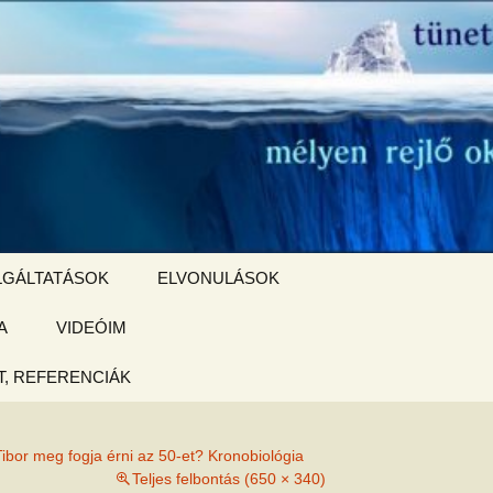
Keresés:
LGÁLTATÁSOK
ELVONULÁSOK
A
ZSIGE BOLT
VIDEÓIM
ELVONULÁS –
Magyarországon
, REFERENCIÁK
 tájékoztató
ibor meg fogja érni az 50-et? Kronobiológia
hogy
Teljes felbontás (650 × 340)
ked az új