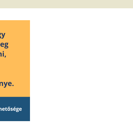
met és
erződési