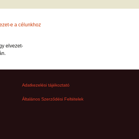
met és
erződési
gy elvezet-
án.
Adatkezelési tájékoztató
Általános Szerződési Feltételek