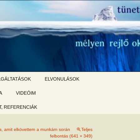
Keresés:
LGÁLTATÁSOK
ELVONULÁSOK
A
ZSIGE BOLT
VIDEÓIM
ELVONULÁS –
Magyarországon
, REFERENCIÁK
 tájékoztató
ba, amit elkövettem a munkám során
Teljes
hogy
felbontás (641 × 349)
ked az új