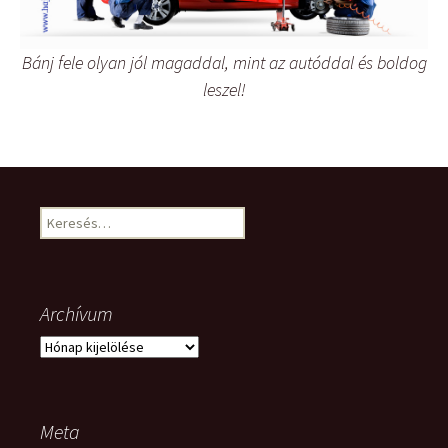
Bánj fele olyan jól magaddal, mint az autóddal és boldog
leszel!
Keresés:
Archívum
Archívum
Meta