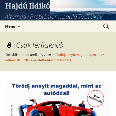
Hajdú Ildikó
Alternatív Problémamegoldó Technikák
Ugrás
Keresés
Menü
a
tartalomhoz
Csak férfiaknak
Published on
április 7, 2016
in
Törődj annyit magaddal, mint az
autóddal!
Teljes felbontás (933 × 421)