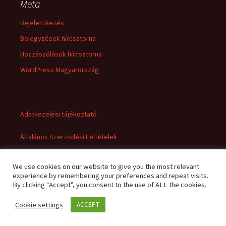
Meta
Bejelentkezés
Bejegyzések hírcsatorna
Hozzászólások hírcsatorna
WordPress Magyarország
Adatkezelési tájékoztató
Általános Szerződési Feltételek
We use cookies on our website to give you the most relevant
experience by remembering your preferences and repeat visits.
By clicking “Accept”, you consent to the use of ALL the cookies.
Cookie settings
ACCEPT
Adatkezelési tájékoztató
Büszke üzemeltető: WordPress