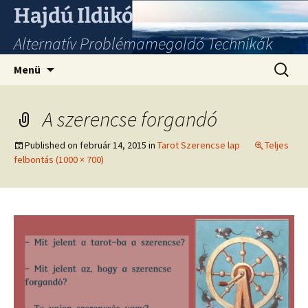
Hajdú Ildikó
Alternatív Problémamegoldó Technikák
Ugrás
Keresés
Menü
a
tartalomhoz
A szerencse forgandó
Published on
február 14, 2015
in
Tarot Szerencse lap
Teljes
felbontás (1000 × 700)