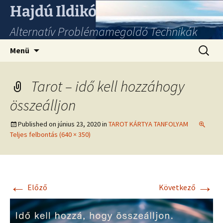
Hajdú Ildikó
Alternatív Problémamegoldó Technikák
Ugrás
Keresés
Menü
a
tartalomhoz
Tarot – idő kell hozzáhogy
összeálljon
Published on
június 23, 2020
in
TAROT KÁRTYA TANFOLYAM
Teljes felbontás (640 × 350)
←
→
Előző
Következő