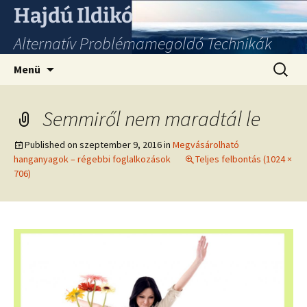
Hajdú Ildikó
Alternatív Problémamegoldó Technikák
Ugrás
Keresés
Menü
a
tartalomhoz
Semmiről nem maradtál le
Published on
szeptember 9, 2016
in
Megvásárolható
hanganyagok – régebbi foglalkozások
Teljes felbontás (1024 ×
706)