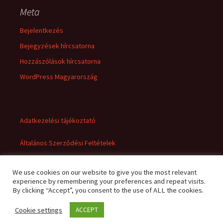
Meta
Bejelentkezés
Bejegyzések hírcsatorna
Hozzászólások hírcsatorna
WordPress Magyarország
Adatkezelési tájékoztató
Általános Szerződési Feltételek
We use cookies on our website to give you the most relevant
experience by remembering your preferences and repeat visits.
By clicking “Accept”, you consent to the use of ALL the cookies.
Cookie settings
ACCEPT
Adatkezelési tájékoztató
Büszke üzemeltető: WordPress