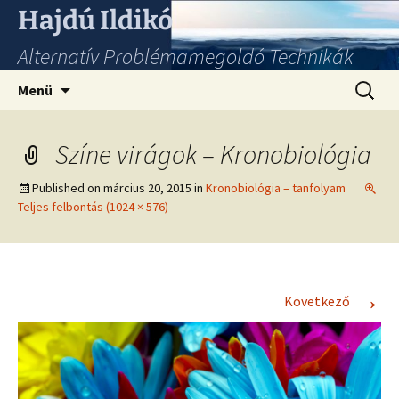
Hajdú Ildikó
Alternatív Problémamegoldó Technikák
Ugrás
Keresés
Menü
a
tartalomhoz
Színe virágok – Kronobiológia
Published on
március 20, 2015
in
Kronobiológia – tanfolyam
Teljes felbontás (1024 × 576)
→
Következő