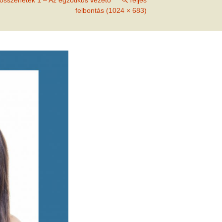
összenetek 1 – Az egzotikus vezető
Teljes
met és
felbontás (1024 × 683)
erződési