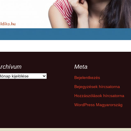
hanganyagok – régebbi
foglalkozások
rchívum
Meta
rchívum
Bejelentkezés
Bejegyzések hírcsatorna
Hozzászólások hírcsatorna
WordPress Magyarország