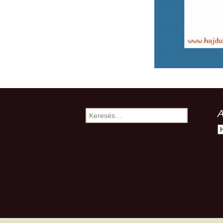
A
Keresés:
A