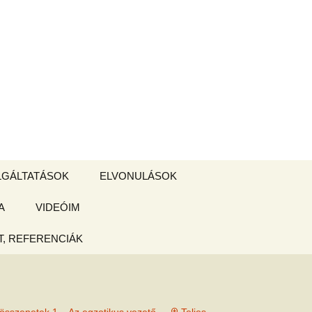
Keresés:
LGÁLTATÁSOK
ELVONULÁSOK
A
ZSIGE BOLT
VIDEÓIM
ELVONULÁS –
Magyarországon
, REFERENCIÁK
 tájékoztató
hogy
ked az új