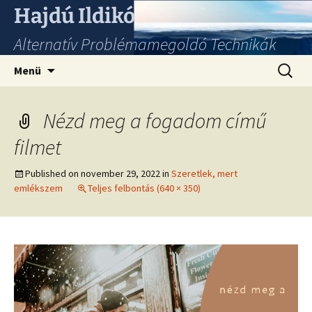
Hajdú Ildikó
Alternatív Problémamegoldó Technikák
Ugrás
Keresés
Menü
a
tartalomhoz
Nézd meg a fogadom című
filmet
Published on
november 29, 2022
in
Szeretlek, mert
emlékszem
Teljes felbontás (640 × 350)