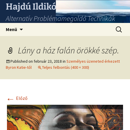
Hajdú Ildikó
Alternatív Problémamegoldó Technikák
Ugrás
Keresés
Menü
a
tartalomhoz
Lány a ház falán örökké szép.
Published on
február 23, 2018
in
Személyes üzeneted érkezett
Byron Katie-től
Teljes felbontás (400 × 300)
←
Előző