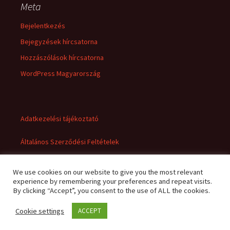
Meta
Bejelentkezés
Bejegyzések hírcsatorna
Hozzászólások hírcsatorna
WordPress Magyarország
Adatkezelési tájékoztató
Általános Szerződési Feltételek
We use cookies on our website to give you the most relevant
experience by remembering your preferences and repeat visits.
By clicking “Accept”, you consent to the use of ALL the cookies.
Cookie settings
ACCEPT
Adatkezelési tájékoztató
Büszke üzemeltető: WordPress