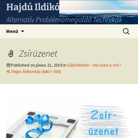
Hajdú Ildikó
Alternatív Problémamegoldó Technikák
Ugrás
Keresés
Menü
a
tartalomhoz
Zsírüzenet
Published on
június 21, 2019
in
Súlytöbblet – mit üzen a zsír?
Teljes felbontás (640 × 350)