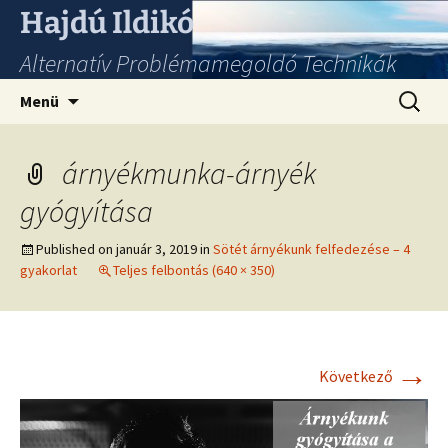
Hajdú Ildikó
Alternatív Problémamegoldó Technikák
Ugrás
Keresés
Menü
a
tartalomhoz
árnyékmunka-árnyék
gyógyítása
Published on
január 3, 2019
in
Sötét árnyékunk felfedezése – 4
gyakorlat
Teljes felbontás (640 × 350)
→
Következő