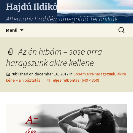
Hajdú Ildikó
Alternatív Problémamegoldó Technikák
Ugrás
Keresés
Menü
a
tartalomhoz
Az én hibám – sose arra
haragszunk akire kellene
Published on
december 10, 2017
in
Sosem arra haragszunk, akire
kéne – a hibáztatás
Teljes felbontás (640 × 350)