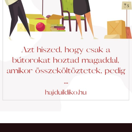
hanganyagok – régebbi
foglalkozások