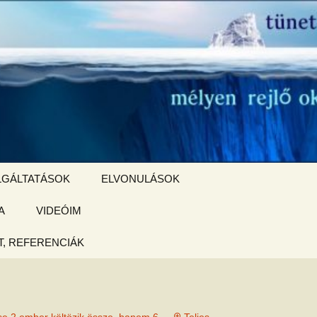
Keresés:
LGÁLTATÁSOK
ELVONULÁSOK
A
ZSIGE BOLT
VIDEÓIM
ELVONULÁS –
Magyarországon
, REFERENCIÁK
 tájékoztató
hogy
ked az új