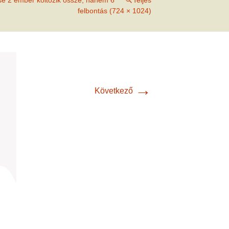
e 2 ember költözik össze, hanem 6
Teljes
met és
felbontás (724 × 1024)
erződési
→
Következő