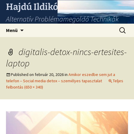
Hajdú Ildikó
Alternatív Problémamegoldó Technikák
Ugrás
Keresés
Menü
a
tartalomhoz
digitalis-detox-nincs-ertesites-
laptop
Published on
február 20, 2026
in
Amikor eszedbe sem jut a
telefon – Social media detox – személyes tapasztalat
Teljes
felbontás (650 × 340)