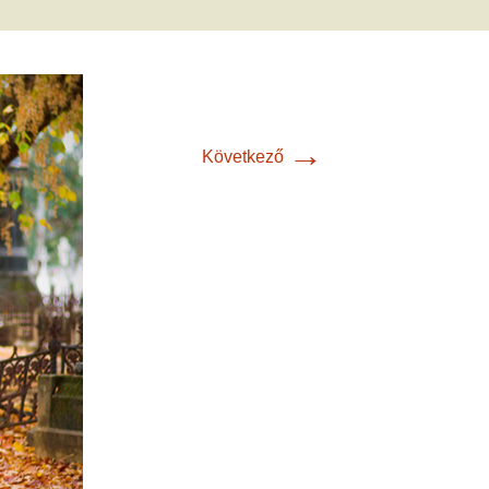
met és
erződési
→
Következő