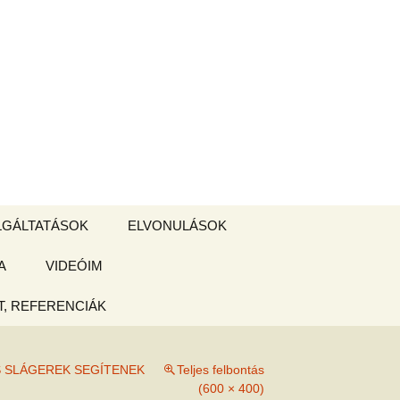
Keresés:
LGÁLTATÁSOK
ELVONULÁSOK
A
ZSIGE BOLT
VIDEÓIM
ELVONULÁS –
Magyarországon
, REFERENCIÁK
 tájékoztató
S SLÁGEREK SEGÍTENEK
Teljes felbontás
hogy
(600 × 400)
ked az új