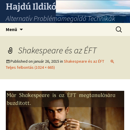
Hajdú Ildikó
Alternatív Problémamegoldó Technikák
Ugrás
Keresés
Menü
a
tartalomhoz
Shakespeare és az ÉFT
Published on
január 26, 2015
in
Shakespeare és az ÉFT
Teljes felbontás (1024 × 665)