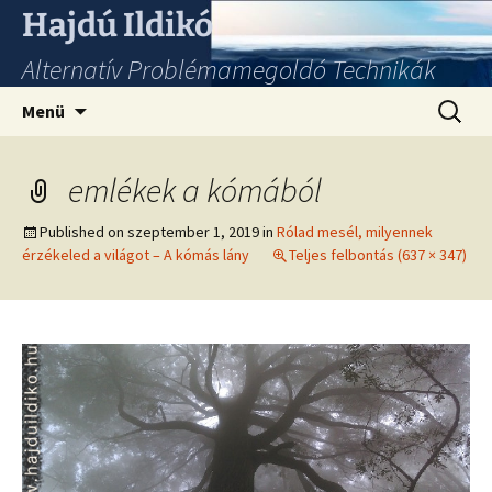
Hajdú Ildikó
Alternatív Problémamegoldó Technikák
Ugrás
Keresés
Menü
a
tartalomhoz
emlékek a kómából
Published on
szeptember 1, 2019
in
Rólad mesél, milyennek
érzékeled a világot – A kómás lány
Teljes felbontás (637 × 347)