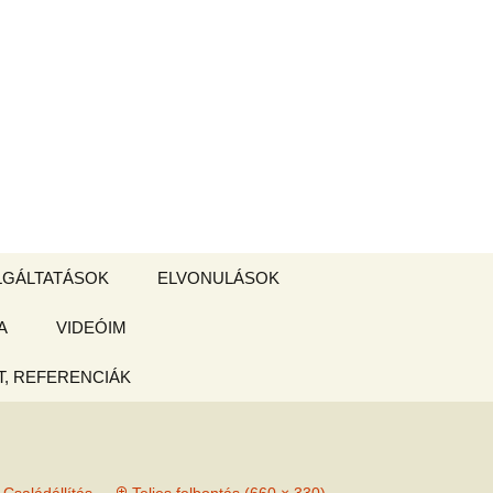
Keresés:
LGÁLTATÁSOK
ELVONULÁSOK
A
ZSIGE BOLT
VIDEÓIM
ELVONULÁS –
Magyarországon
, REFERENCIÁK
 tájékoztató
hogy
ked az új