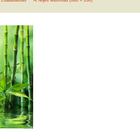
n
Családállítás
Teljes felbontás (660 × 330)
met és
erződési