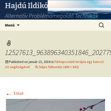
Hajdú Ildikó
Alternatív Problémamegoldó Technikák
Ugrás
Keresés
Menü
a
tartalomhoz
12527613_963896340351846_20277
Published on
január 15, 2016
in
Párkapcsolati terápia egy kancsó
víz segítségével
Teljes felbontás (400 × 642)
←
Előző