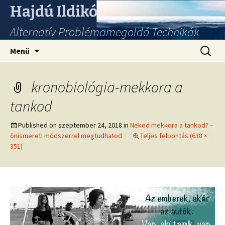
Hajdú Ildikó
Alternatív Problémamegoldó Technikák
Ugrás
Keresés
Menü
a
tartalomhoz
kronobiológia-mekkora a
tankod
Published on
szeptember 24, 2018
in
Neked mekkora a tankod? –
önismereti módszerrel megtudhatod
Teljes felbontás (638 ×
351)